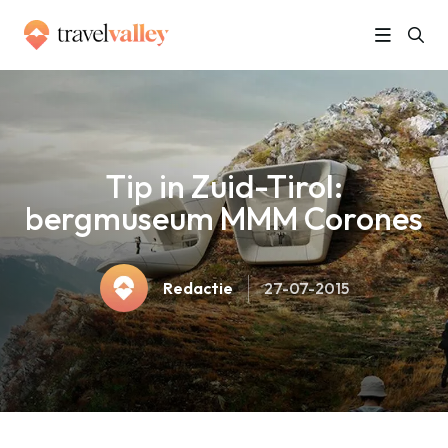
»
Home
Tip in Zuid-Tirol: bergmuseum MMM Corones
Tip in Zuid-Tirol:
bergmuseum MMM Corones
Redactie
27-07-2015