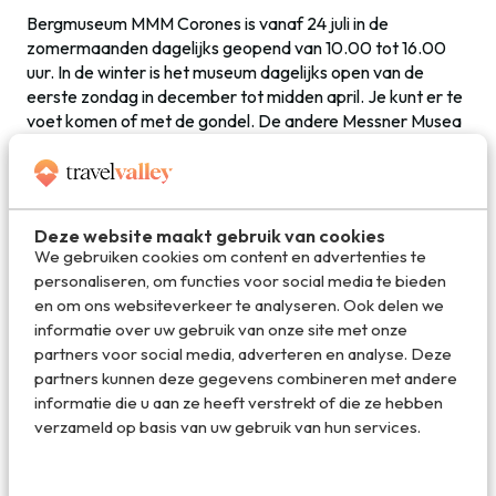
Bergmuseum MMM Corones is vanaf 24 juli in de
zomermaanden dagelijks geopend van 10.00 tot 16.00
uur. In de winter is het museum dagelijks open van de
eerste zondag in december tot midden april. Je kunt er te
voet komen of met de gondel. De andere Messner Musea
vind je in de plaatsen Firmian, Ortles, Juval, Dolomites en
Ripa. Meer info over deze musea vind je op de
website
.
Deze website maakt gebruik van cookies
Deel dit artikel
We gebruiken cookies om content en advertenties te
personaliseren, om functies voor social media te bieden
en om ons websiteverkeer te analyseren. Ook delen we
informatie over uw gebruik van onze site met onze
Deel via E-mail
partners voor social media, adverteren en analyse. Deze
partners kunnen deze gegevens combineren met andere
informatie die u aan ze heeft verstrekt of die ze hebben
verzameld op basis van uw gebruik van hun services.
Deel op WhatsApp