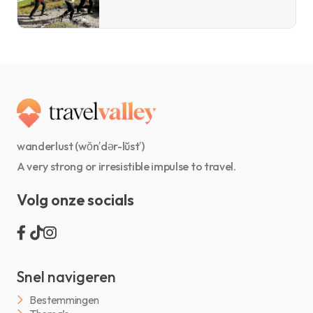
wanderlust (wŏn′dər-lŭst′)
A very strong or irresistible impulse to travel.
Volg onze socials
Snel navigeren
Bestemmingen