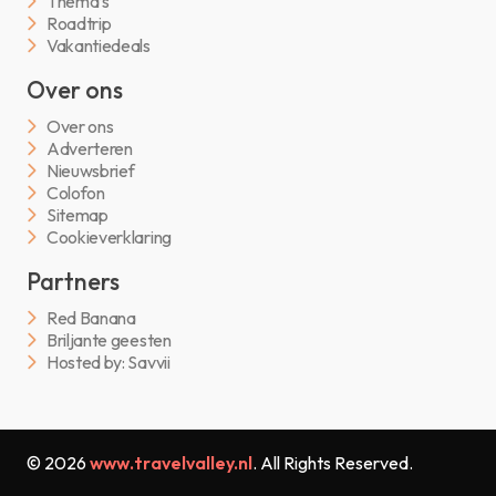
Thema’s
Roadtrip
Vakantiedeals
Over ons
Over ons
Adverteren
Nieuwsbrief
Colofon
Sitemap
Cookieverklaring
Partners
Red Banana
Briljante geesten
Hosted by: Savvii
© 2026
www.travelvalley.nl
. All Rights Reserved.