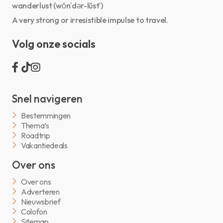
wanderlust (wŏn′dər-lŭst′)
A very strong or irresistible impulse to travel.
Volg onze socials
Snel navigeren
Bestemmingen
Thema’s
Roadtrip
Vakantiedeals
Over ons
Over ons
Adverteren
Nieuwsbrief
Colofon
Sitemap