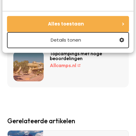
Vakantiediscounter.nl
Vind de beste hotels voor jouw
Alles toestaan
reis
Booking.com
Details tonen
Topcampings met hoge
beoordelingen
Allcamps.nl
Gerelateerde artikelen