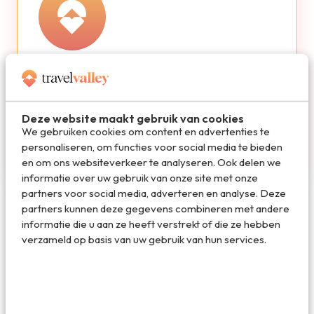
Redactie Travelvalley
De redactie van Travelvalley houd je op de
Deze website maakt gebruik van cookies
hoogte van reisnieuws en trends in de reiswereld.
We gebruiken cookies om content en advertenties te
Volg ons ook via TikTok, Facebook en Instagram
personaliseren, om functies voor social media te bieden
en mis niets!
en om ons websiteverkeer te analyseren. Ook delen we
informatie over uw gebruik van onze site met onze
partners voor social media, adverteren en analyse. Deze
partners kunnen deze gegevens combineren met andere
informatie die u aan ze heeft verstrekt of die ze hebben
verzameld op basis van uw gebruik van hun services.
De beste reisdeals van dit moment
Vakantie 2026: de beste
vakanties en aanbiedingen