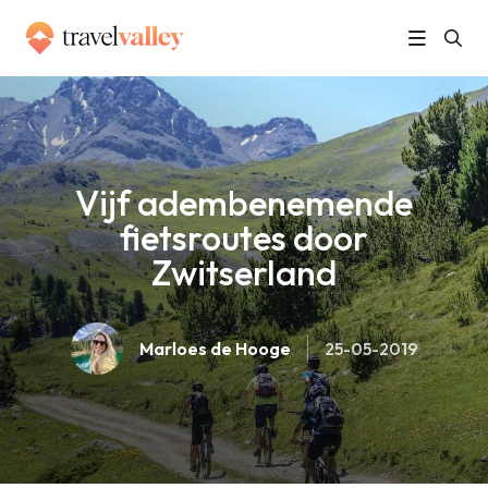
»
Home
Vijf adembenemende fietsroutes door Zwitserland
Vijf adembenemende
fietsroutes door
Zwitserland
Marloes de Hooge
25-05-2019