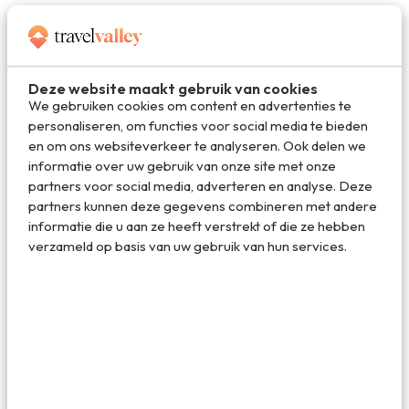
4. Lakes Route in Bern
Voor fanatieke wielrenners is de Lakes Route in Bern een
aanrader, die begint en eindigt in Interlaken. Een pittige
Deze website maakt gebruik van cookies
route van 104 kilometer en 2.600 hoogtemeters die je
We gebruiken cookies om content en advertenties te
meeneemt door het Zwitserland dat je kent van
personaliseren, om functies voor social media te bieden
ansichtkaarten. Helder blauwe meren, ruige bergtoppen
en om ons websiteverkeer te analyseren. Ook delen we
en grazende koeien in de wei. Een racefiets is wel vereist
informatie over uw gebruik van onze site met onze
om deze fietstour te kunnen maken. Hoewel fanatieke
partners voor social media, adverteren en analyse. Deze
fietsers de Lakes Route zo snel mogelijk willen afleggen,
partners kunnen deze gegevens combineren met andere
kom je langs zoveel mooie plekjes die het stoppen waard
informatie die u aan ze heeft verstrekt of die ze hebben
zijn, dat je er misschien wel veel langer over doet dan je
verzameld op basis van uw gebruik van hun services.
van plan was.