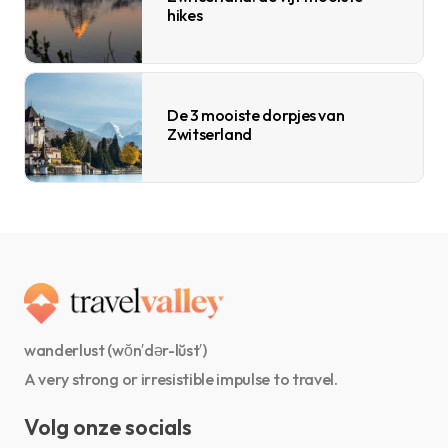
hikes
De 3 mooiste dorpjes van
Zwitserland
wanderlust (wŏn′dər-lŭst′)
A very strong or irresistible impulse to travel.
Volg onze socials