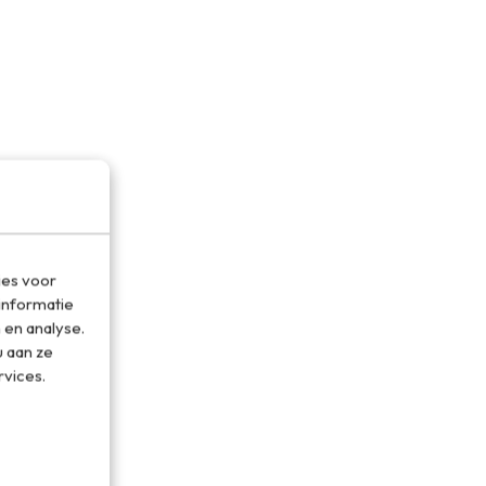
ies voor
informatie
 en analyse.
 aan ze
rvices.