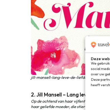
Deze webs
We gebruike
social medi
over uw geb
jill-mansell-lang-leve-de-liefde
Deze partn
heeft verst
2. Jill Mansell – Lang leven de lief
Op de ochtend van haar vijfentwintigste verj
haar geliefde moeder, die stierf toen Lily ach