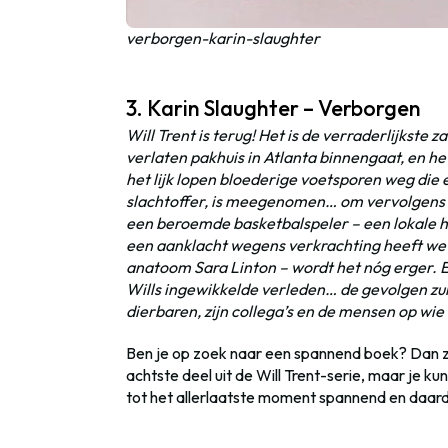
verborgen-karin-slaughter
3. Karin Slaughter – Verborgen
Will Trent is terug! Het is de verraderlijkste za
verlaten pakhuis in Atlanta binnengaat, en h
het lijk lopen bloederige voetsporen weg die 
slachtoffer, is meegenomen… om vervolgens s
een beroemde basketbalspeler – een lokale he
een aanklacht wegens verkrachting heeft wet
anatoom Sara Linton – wordt het nóg erger. E
Wills ingewikkelde verleden… de gevolgen zull
dierbaren, zijn collega’s en de mensen op wie 
Ben je op zoek naar een spannend boek? Dan zit 
achtste deel uit de Will Trent-serie, maar je ku
tot het allerlaatste moment spannend en daard