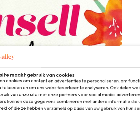
ite maakt gebruik van cookies
n cookies om content en advertenties te personaliseren, om funct
a te bieden en om ons websiteverkeer te analyseren. Ook delen we 
ruik van onze site met onze partners voor social media, adverteren
ers kunnen deze gegevens combineren met andere informatie die u
rekt of die ze hebben verzameld op basis van uw gebruik van hun se
de
aardag maakt Lily Harper de allerlaatste brief open van
t was. Tot haar verrassing staat er meer in over haar