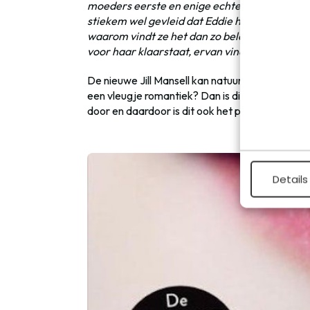
moeders eerste en enige echte liefde. Die dag 
stiekem wel gevleid dat Eddie haar zo geweldi
waarom vindt ze het dan zo belangrijk wat Dan
voor haar klaarstaat, ervan vindt?
De nieuwe Jill Mansell kan natuurlijk niet ontb
een vleugje romantiek? Dan is dit boek echt iets
door en daardoor is dit ook het perfecte boek 
Details