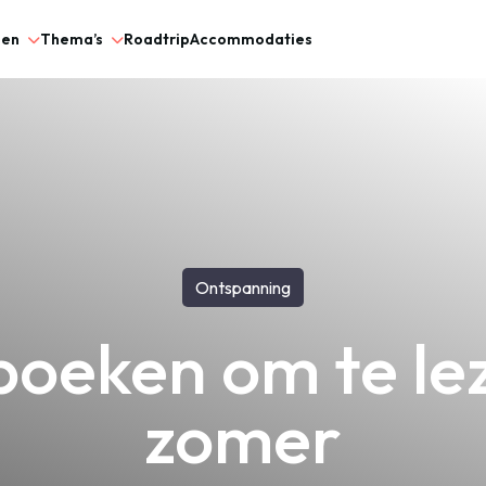
gen
Thema’s
Roadtrip
Accommodaties
Ontspanning
boeken om te le
zomer