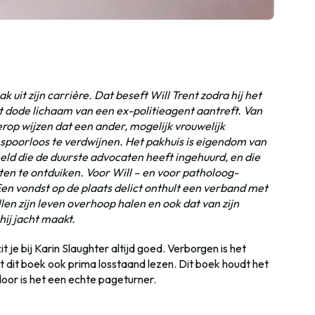
ak uit zijn carrière. Dat beseft Will Trent zodra hij het
et dode lichaam van een ex-politieagent aantreft. Van
erop wijzen dat een ander, mogelijk vrouwelijk
poorloos te verdwijnen. Het pakhuis is eigendom van
ld die de duurste advocaten heeft ingehuurd, en die
en te ontduiken. Voor Will – en voor patholoog-
en vondst op de plaats delict onthult een verband met
en zijn leven overhoop halen en ook dat van zijn
hij jacht maakt.
je bij Karin Slaughter altijd goed. Verborgen is het
nt dit boek ook prima losstaand lezen. Dit boek houdt het
oor is het een echte pageturner.