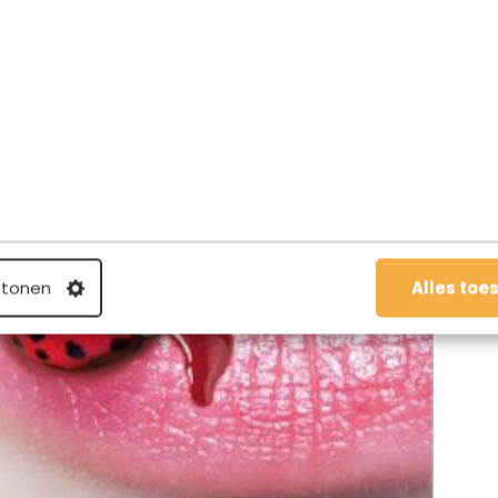
ontmoet Lily ook de acteur Eddie Tessler. Lily is
g vindt, en ze voelt de vlinders fladderen. Maar
, haar grappige, stoere, knappe jeugdvriend, die altijd
reken op je vakantie! Hou je van verhalen met humor en
 voor jou. De boeken van Mansell lezen altijd heerlijk
voor in de zomer!
 tonen
Alles toe