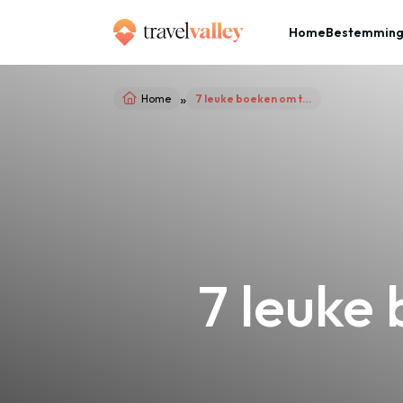
Home
Bestemmin
»
Home
7 leuke boeken om te lezen in de zomer
7 leuke 