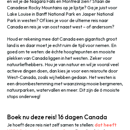
en wil je de Niagara Falls en Montreal zien? Staan de
Canadese Rocky Mountains op je lijstje? Ga je juist voor
Lake Louise in Banff National Park en Jasper National
Park in westen? Of kies je voor de ultieme reis naar
Canada en reis je van oost naast west – of andersom?
Houd er rekening mee dat Canada een gigantisch groot
land is en daar moet je echt ruim de tijd voor nemen. En
goed om te weten: de échte hoogtepunten en mooiste
plekken van Canada liggen in het westen. Zeker voor
natuurliefhebbers. Hou je van natuur en wil je vooral veel
actieve dingen doen, dan kies je voor een reisroute door
West-Canada, zoals wij hebben gedaan. Het westen is
een droombestemming met waanzinnig mooie bergmeren,
natuurparken, watervallen en meer. Dit zijn de 6 mooiste
stops onderweg!
Boek nu deze reis! 16 dagen Canada
Je hoeft deze reis niet zelf samen te stellen:
dat heeft