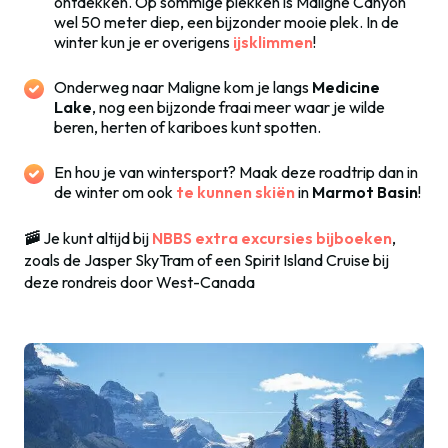
ontdekken. Op sommige plekken is Maligne Canyon
wel 50 meter diep, een bijzonder mooie plek. In de
winter kun je er overigens
ijsklimmen
!
Onderweg naar Maligne kom je langs
Medicine
Lake
, nog een bijzonde fraai meer waar je wilde
beren, herten of kariboes kunt spotten.
En hou je van wintersport? Maak deze roadtrip dan in
de winter om ook
te kunnen skiën
in
Marmot Basin
!
🚠
Je kunt altijd bij
NBBS extra excursies bijboeken
,
zoals de Jasper SkyTram of een Spirit Island Cruise bij
deze rondreis door West-Canada