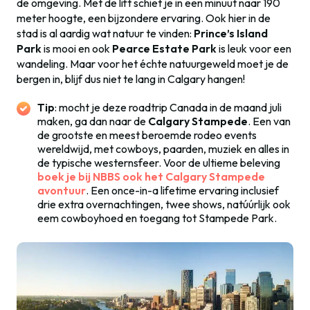
de omgeving. Met de lift schiet je in een minuut naar 190
meter hoogte, een bijzondere ervaring. Ook hier in de
stad is al aardig wat natuur te vinden:
Prince’s Island
Park
is mooi en ook
Pearce Estate Park
is leuk voor een
wandeling.
Maar voor het échte natuurgeweld moet je de
bergen in, blijf dus niet te lang in Calgary hangen!
Tip
: mocht je deze roadtrip Canada in de maand juli
maken, ga dan naar de
Calgary Stampede
. Een van
de grootste en meest beroemde rodeo events
wereldwijd, met cowboys, paarden, muziek en alles in
de typische westernsfeer. Voor de ultieme beleving
boek je bij NBBS ook het Calgary Stampede
avontuur
. Een once-in-a lifetime ervaring inclusief
drie extra overnachtingen, twee shows, natúúrlijk ook
eem cowboyhoed en toegang tot Stampede Park.