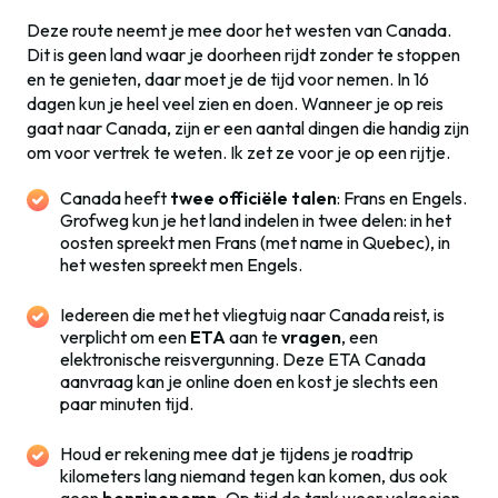
Deze route neemt je mee door het westen van Canada.
Dit is geen land waar je doorheen rijdt zonder te stoppen
en te genieten, daar moet je de tijd voor nemen. In 16
dagen kun je heel veel zien en doen. Wanneer je op reis
gaat naar Canada, zijn er een aantal dingen die handig zijn
om voor vertrek te weten. Ik zet ze voor je op een rijtje.
Canada heeft
twee officiële talen
: Frans en Engels.
Grofweg kun je het land indelen in twee delen: in het
oosten spreekt men Frans (met name in Quebec), in
het westen spreekt men Engels.
Iedereen die met het vliegtuig naar Canada reist, is
verplicht om een
ETA
aan te
vragen
, een
elektronische reisvergunning. Deze ETA Canada
aanvraag kan je online doen en kost je slechts een
paar minuten tijd.
Houd er rekening mee dat je tijdens je roadtrip
kilometers lang niemand tegen kan komen, dus ook
geen
benzinepomp
. Op tijd de tank weer volgooien