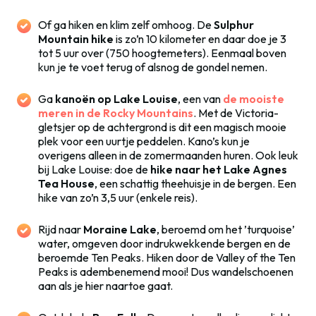
Of ga hiken en klim zelf omhoog. De
Sulphur
Mountain hike
is zo’n 10 kilometer en daar doe je 3
tot 5 uur over (750 hoogtemeters). Eenmaal boven
kun je te voet terug of alsnog de gondel nemen.
Ga
kanoën op Lake Louise
, een van
de mooiste
meren in de Rocky Mountains
. Met de Victoria-
gletsjer op de achtergrond is dit een magisch mooie
plek voor een uurtje peddelen. Kano’s kun je
overigens alleen in de zomermaanden huren. Ook leuk
bij Lake Louise: doe de
hike naar het Lake Agnes
Tea House
, een schattig theehuisje in de bergen. Een
hike van zo’n 3,5 uur (enkele reis).
Rijd naar
Moraine Lake
, beroemd om het ’turquoise’
water, omgeven door indrukwekkende bergen en de
beroemde Ten Peaks. Hiken door de Valley of the Ten
Peaks is adembenemend mooi! Dus wandelschoenen
aan als je hier naartoe gaat.