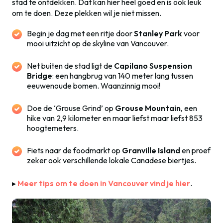
stad te ontdekken. Dat kan hier heel goed en is ook leuk
om te doen. Deze plekken wil je niet missen.
Begin je dag met een ritje door
Stanley Park
voor
mooi uitzicht op de skyline van Vancouver.
Net buiten de stad ligt de
Capilano Suspension
Bridge
: een hangbrug van 140 meter lang tussen
eeuwenoude bomen. Waanzinnig mooi!
Doe de ‘Grouse Grind’ op
Grouse Mountain
, een
hike van 2,9 kilometer en maar liefst maar liefst 853
hoogtemeters
.
Fiets naar de foodmarkt op
Granville Island
en proef
zeker ook verschillende lokale Canadese biertjes
.
▸
Meer tips om te doen in Vancouver vind je hier
.