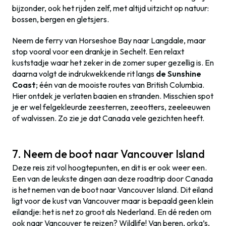
bijzonder, ook het rijden zelf, met altijd uitzicht op natuur:
bossen, bergen en gletsjers.
Neem de ferry van Horseshoe Bay naar Langdale, maar
stop vooral voor een drankje in Sechelt. Een relaxt
kuststadje waar het zeker in de zomer super gezellig is. En
daarna volgt de indrukwekkende rit langs
de Sunshine
Coast
; één van de mooiste routes van British Columbia.
Hier ontdek je verlaten baaien en stranden. Misschien spot
je er wel felgekleurde zeesterren, zeeotters, zeeleeuwen
of walvissen. Zo zie je dat Canada vele gezichten heeft.
7. Neem de boot naar Vancouver Island
Deze reis zit vol hoogtepunten, en dit is er ook weer een.
Een van de leukste dingen aan deze roadtrip door Canada
is het nemen van de boot naar Vancouver Island. Dit eiland
ligt voor de kust van Vancouver maar is bepaald geen klein
eilandje: het is net zo groot als Nederland. En dé reden om
ook naar Vancouver te reizen? Wildlife! Van beren, orka’s,