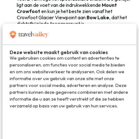
ligt aan de voet van de indrukwekkende
Mount
Crowfoot
en kun je het beste zien vanaf het
Crowfoot Glacier Viewpoint aan
Bow Lake
, dat het
dichtstbijzijnde toegangspunt is.
Aan Bow Lake vind je ook de iconische
Num-Ti-Jah
Lodge
: een historische en schilderachtig gebouw met
een opvallend rood dak. Je kunt vanaf hier kanoën op
Deze website maakt gebruik van cookies
Bow Lake of aan een mooie wandeling beginnen.
We gebruiken cookies om content en advertenties te
personaliseren, om functies voor social media te bieden
Athabasca Falls
is een zeer krachtige waterval (van
en om ons websiteverkeer te analyseren. Ook delen we
23 meter hoog) die in de winter voor het grootste deel
informatie over uw gebruik van onze site met onze
bevriest. Om deze waterval te kunnen zien hoef je
partners voor social media, adverteren en analyse. Deze
maar een klein stukje af te slaan op de Icefields
partners kunnen deze gegevens combineren met andere
Parkway want
de Athabasca Falls
liggen bijna direct
informatie die u aan ze heeft verstrekt of die ze hebben
aan de weg.
verzameld op basis van uw gebruik van hun services.