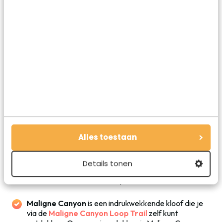
meeste bezienswaardigheden, de hotels en het centrum
van het stadje Jasper bespaard gebleven.
In Jasper National Park zijn veel spectaculaire plekken te
vinden.
Neem de
Jasper SkyTram
: het is de langste en
hoogste kabelbaan in Canada naar een uitzichtpunt
op 2.263 meter hoogte. Een ritje duurt 7 minuten en
je hebt uitzicht op het stadje, de Athabasca River, de
Jasper Valley, en het Columbia Icefield in de verte.
Maligne Lake
: op een uur rijden van Jasper vind je dit
Alles toestaan
mooie bergmeer. Het is het meer waar je ook Spirit
Island vindt, een klein eilandje dat je ongetwijfeld
weleens op foto’s hebt gezien. Bij het Boathouse kun
Details tonen
je bootjes huren om er naartoe te varen. Of ga lekker
wandelen rondom het meer, het is hier zo mooi.
Maligne Canyon
is een indrukwekkende kloof die je
via de
Maligne Canyon Loop Trail
zelf kunt