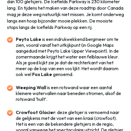
dan 100 gletsjers. De
Icefields Parkway is 230 kilometer
lang. En tijdens het maken van deze roadtrip door Canada
mag je deze weg natuurlijk niet missen. Je komt onderweg
langs een hoop bijzonder mooie plekken. De mooiste
stops langs de Icefields Parkway op een rij.
Peyto Lake
is een indrukwekkend bergmeer om te
zien, vooral vanaf het uitkijkpunt (in Google Maps
aangeduid met Peyto Lake Upper Viewpoint). In de
zomermaande krijgt het water een felblauwe kleur.
Als je goed kijkt zie je dat de rechterkant van het
meer op de kop van een vos lijkt. Het wordt daarom
ook wel
Fox Lake
genoemd.
Weeping Wall
is een rotswand waar een aantal
kleinere watervallen naar beneden stromen, alsof de
rotswand ‘huilt’.
Crowfoot Glacier
: deze gletsjer is vernoemd naar
de gelijkenis met de voet van een kraai (crowfoot).
Het is een van de bekendere gletsjers in de regio,
vooral vanwege het spectaculaire uitzicht. De gletsjer