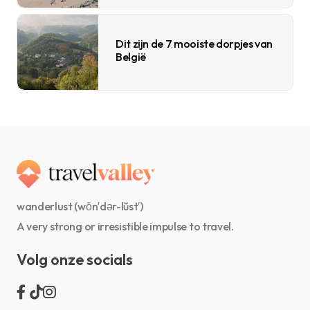
Dit zijn de 7 mooiste dorpjes van
België
wanderlust (wŏn′dər-lŭst′)
A very strong or irresistible impulse to travel.
Volg onze socials