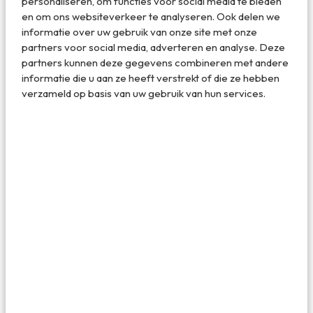
personaliseren, om functies voor social media te bieden
en om ons websiteverkeer te analyseren. Ook delen we
informatie over uw gebruik van onze site met onze
Hier kun je tal van vogelsoorten spotten
partners voor social media, adverteren en analyse. Deze
partners kunnen deze gegevens combineren met andere
informatie die u aan ze heeft verstrekt of die ze hebben
verzameld op basis van uw gebruik van hun services.