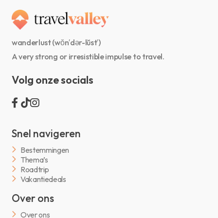
wanderlust (wŏn′dər-lŭst′)
A very strong or irresistible impulse to travel.
Volg onze socials
Snel navigeren
Bestemmingen
Thema’s
Roadtrip
Vakantiedeals
Over ons
Over ons