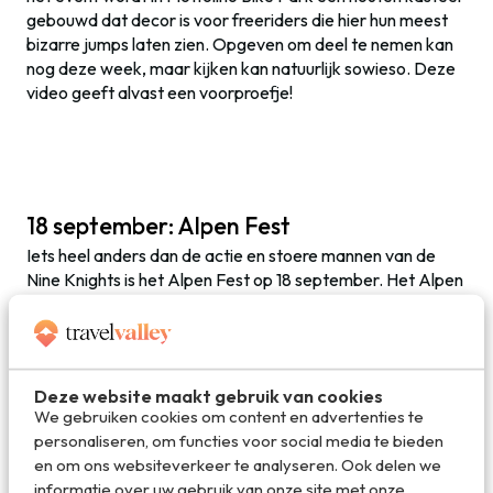
gebouwd dat decor is voor freeriders die hier hun meest
bizarre jumps laten zien. Opgeven om deel te nemen kan
nog deze week, maar kijken kan natuurlijk sowieso. Deze
video geeft alvast een voorproefje!
18 september: Alpen Fest
Iets heel anders dan de actie en stoere mannen van de
Nine Knights is het Alpen Fest op 18 september. Het Alpen
Fest in Livigno is een Alpen-traditie waarbij het vee weer
naar de stal wordt gebracht voor de winter. Het zal eind
september (hopelijk) niet lang meer duren voor de eerste
sneeuwvlokken weer gaan vallen, en dan moet het vee
Deze website maakt gebruik van cookies
weer veilig op stal staan. Een kleurrijk event dat met een
We gebruiken cookies om content en advertenties te
hoop gezelligheid en een parade gevierd wordt! Voor het
personaliseren, om functies voor social media te bieden
Alpen Fest is een speciaal een aantrekkelijk arrangement
en om ons websiteverkeer te analyseren. Ook delen we
samengesteld: meer info vind je op de website.
informatie over uw gebruik van onze site met onze