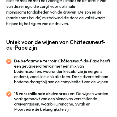
alles te maken met het zonnige klimaat en de terroir van
van deze regio die zorgt voor optimale
rijpingsomstandigheden van de druiven. De zon en de
(harde soms koude) mistralwind die door de vallei waait,
helpen bij het rijpen van de druiven.
Uniek voor de wijnen van Châteauneuf-
du-Pape zijn
De befaamde terroir
: Châteauneuf-du-Pape heeft
een gevarieerd terroir met een mix van
bodemsoorten, waaronder kiezels (zie je nergens
anders), zand, klei en kalksteen. Deze diversiteit aan
bodems draagt bij aan de complexiteit van de wijnen.
1
8 verschillende druivenrassen
: De wijnen worden
vaak gemaakt van een blend van verschillende
druivenrassen, waarbij Grenache, Syrah en
Mourvèdre de belangrijkste zijn.