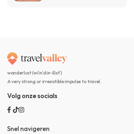
wanderlust (wŏn′dər-lŭst′)
A very strong or irresistible impulse to travel.
Volg onze socials
Snel navigeren