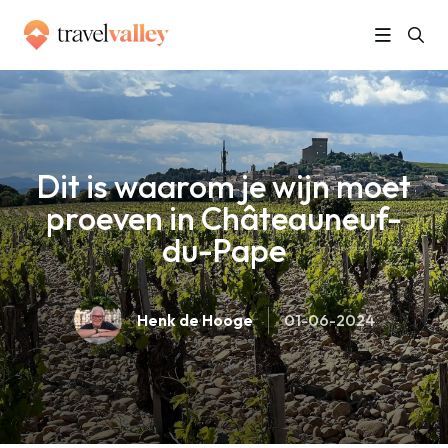
»
Home
Dit is waarom je wijn moet proeven in Châteauneuf-du-Pape
Dit is waarom je wijn moet
proeven in Châteauneuf-
du-Pape
Henk de Hooge
01-06-2024