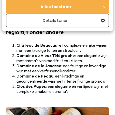
ontdekken (proeven) van de wijnen. Prijs per persoon: 25
Alles toestaan
euro.
Details tonen
Beroemde en populaire wijnen uit deze
regio zijn onder andere
Château de Beaucastel
: complexe en rijke wijnen
met een kruidige tonen en structuur .
Domaine du Vieux Télégraphe
: een elegante wijn
met aroma’s van rood fruit en kruiden.
Domaine de la Janasse
: een fruitige en levendige
wijn met een verfrissend karakter.
Domaine de Pegau
: een krachtige en
geconcentreerde wijn met intense fruitige aroma’s
Clos des Papes
: een elegante en verfijnde wijn met
complexe smaken en aroma’s.