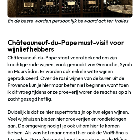
En de beste worden persoonlijk bewaard achter tralies
Châteauneuf-du-Pape must-visit voor
wijnliefhebbers
Châteauneuf-du-Pape staat vooral bekend om zijn
krachtige rode wijnen, vaak gemaakt van Grenache, Syrah
en Mourvèdre. Er worden ook enkele witte wijnen
geproduceerd. Over de rosé wijnen van de buren uit de
Provence kun je hier maar beter niet beginnen want toen
ik dit vroeg tijdens onze proeverij waren de reacties op z’n
zacht gezegd heftig.
Duidelijk is dat ze hier supertrots zijn op hun eigen wijnen.
Veel wijnhuizen bieden hier proeverijen en rondleidingen
aan. De omgeving nodigt je ook uit om hier te komen
fietsen. Als was het maar omdat hier ook de ViaRhôna is
te vinden. Deze fietsroute loopt langs de rivier de Rhône