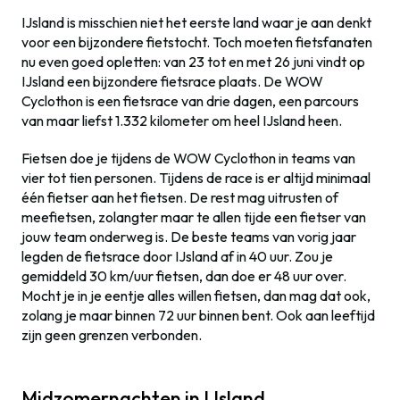
IJsland is misschien niet het eerste land waar je aan denkt
voor een bijzondere fietstocht. Toch moeten fietsfanaten
nu even goed opletten: van 23 tot en met 26 juni vindt op
IJsland een bijzondere fietsrace plaats. De WOW
Cyclothon is een fietsrace van drie dagen, een parcours
van maar liefst 1.332 kilometer om heel IJsland heen.
Fietsen doe je tijdens de WOW Cyclothon in teams van
vier tot tien personen. Tijdens de race is er altijd minimaal
één fietser aan het fietsen. De rest mag uitrusten of
meefietsen, zolangter maar te allen tijde een fietser van
jouw team onderweg is. De beste teams van vorig jaar
legden de fietsrace door IJsland af in 40 uur. Zou je
gemiddeld 30 km/uur fietsen, dan doe er 48 uur over.
Mocht je in je eentje alles willen fietsen, dan mag dat ook,
zolang je maar binnen 72 uur binnen bent. Ook aan leeftijd
zijn geen grenzen verbonden.
Midzomernachten in IJsland