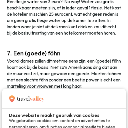
Een flesje water van 3 euro?! No way! Water zou gratis
beschikbaar moeten zijn, of in ieder geval 1 flesje. Het kost
de hotelier misschien 25 eurocent, wat echt geen reden is
om geen gratis flesje water op de kamer te zetten. In
landen waar je niet uit de kraan kunt drinken zou dit echt
bij de basisuitrusting van een hotelkamer moeten horen.
7. Een (goede) föhn
Vooral dames zullen dit met me eens zijn: een (goede) föhn
hoort ook bij de basis. Niet zo’n Amerikaans ding dat aan
de muur vast zit, maar gewoon een goede. Moeten föhnen
met een slechte föhn zonder een beetje power is echt een
marteling voor vrouwen met lang haar.
8. Privacy
In Parijs is het me al een paar keer overkomen. Ik boekte
Deze website maakt gebruik van cookies
een mooi en luxe kamer in een designhotel in de Marais,
We gebruiken cookies om content en advertenties te
een van de leukste buurten van Parijs. Blijkt dat de
personaliseren, om functies voor social media te bieden