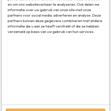
badkamer een houten klapdeurtje heeft. Niet handig is als
en om ons websiteverkeer te analyseren. Ook delen we
je voor het eerst een weekendje weg bent met je
informatie over uw gebruik van onze site met onze
geliefde. Met name op het toilet wel je wat privacy kan
partners voor social media, adverteren en analyse. Deze
gebruiken, toch? Of wat dacht je van ramen in de
partners kunnen deze gegevens combineren met andere
badkamerdeur. Hoe mooi ook, een luxe hotelkamer hoort
informatie die u aan ze heeft verstrekt of die ze hebben
de gast privacy te kunnen bieden.
verzameld op basis van uw gebruik van hun services.
Deel dit artikel
Deel via E-mail
Deel op WhatsApp