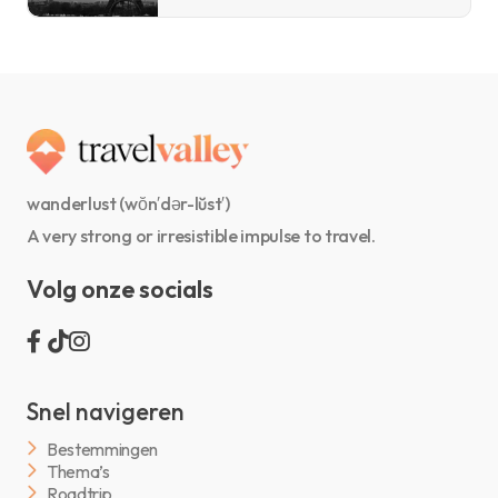
wanderlust (wŏn′dər-lŭst′)
A very strong or irresistible impulse to travel.
Volg onze socials
Snel navigeren
Bestemmingen
Thema’s
Roadtrip