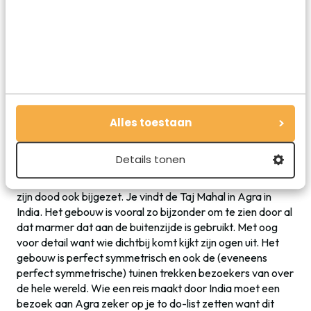
De Rotswoningen van Petra in Jordanië
6. De Taj Mahal in India
De Taj Mahal in India is een van de beroemdste gebouwen
Alles toestaan
van heel Azië. Het gebouw werd gebouwd als mausoleum
voor de vrouw van Shah Jahan, de vijfde heerser van het
Details tonen
Mogolrijk. Zij stierf in het kraambed en verdiende een
bijzonder grafmonument. De Shah zelf werd overigens na
zijn dood ook bijgezet. Je vindt de Taj Mahal in Agra in
India. Het gebouw is vooral zo bijzonder om te zien door al
dat marmer dat aan de buitenzijde is gebruikt. Met oog
voor detail want wie dichtbij komt kijkt zijn ogen uit. Het
gebouw is perfect symmetrisch en ook de (eveneens
perfect symmetrische) tuinen trekken bezoekers van over
de hele wereld. Wie een reis maakt door India moet een
bezoek aan Agra zeker op je to do-list zetten want dit