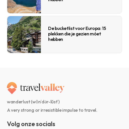
De bucketlist voor Europa: 15
plekken die je gezien móet
hebben
wanderlust (wŏn′dər-lŭst′)
A very strong or irresistible impulse to travel.
Volg onze socials