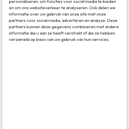
personaliseren, om functies voor social media te bieden
Machu Picchu in Peru
en om ons websiteverkeer te analyseren. Ook delen we
informatie over uw gebruik van onze site met onze
partners voor social media, adverteren en analyse. Deze
5. De Rotswoningen van Petra in
partners kunnen deze gegevens combineren met andere
Jordanië
informatie die u aan ze heeft verstrekt of die ze hebben
verzameld op basis van uw gebruik van hun services.
De Rotswoningen van Petra in Jordanië horen ook
absoluut in dit rijtje tuis. Het is het hoogtepunt van
Jordanië. Ook Petra is net als Machu Picchu in Peru
verlaten en vervolgens weer herontdekt. In geval van
Petra gebeurde dat aan het begin van de 19e eeuw. Een
archeoloog ontdekt de ruïnes van de oude stad met
prachtige oude tombes, tempels en paleizen. Specifiek de
rotswoningen zijn benoemd tot wereldwonder maar
eigenlijk is de hele stad dat. Hoogtepunt van ieder bezoek
is schatkamer Al Khazneh, al is er nog veel meer te
ontdekken in Petra.
In het Hebreeuws betekent Petra ‘rots’ dus de naam is
nogal goed gekozen. Je vindt de oude stad in het zuid-