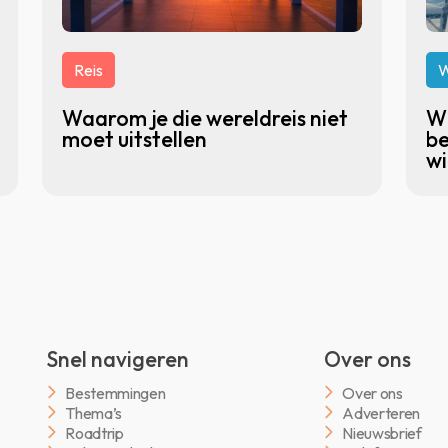
Reis
W
Waarom je die wereldreis niet
Wi
moet uitstellen
be
wi
Snel navigeren
Over ons
Bestemmingen
Over ons
Thema’s
Adverteren
Roadtrip
Nieuwsbrief