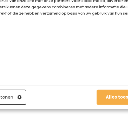
ruik van onze site met onze partners voor social media, adverteren
ers kunnen deze gegevens combineren met andere informatie die u
rekt of die ze hebben verzameld op basis van uw gebruik van hun se
eren surfen: reizigers zijn vaak nieuwsgierige mensen die
gen willen leren. Een van de beste voornemens die je
j het komende jaar wilt leren, en waar ter wereld je dat
ie krijgen op Oahu, Italiaans leren in Florence of werken
 Bali. Wat ga jij voor nieuws leren het komende jaar?
and, maar je kunt ook iets teruggeven. Door bijvoorbeeld
een dagje te helpen in een opvanghuis of handgemaakte
 aan overnachten in een ecolodge in plaats van een all
 tonen
Alles toe
lace (gejat van Michael J.).