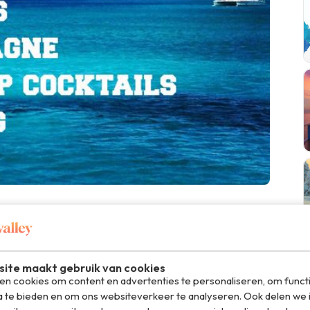
?
jk iets waar wij ons helemaal in kunnen vinden. Misschien
ite maakt gebruik van cookies
men? Lees ook eens
n cookies om content en advertenties te personaliseren, om funct
rekening te spekken.
a te bieden en om ons websiteverkeer te analyseren. Ook delen we 