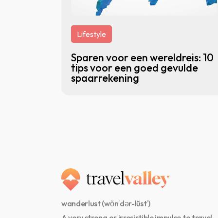
Lifestyle
Sparen voor een wereldreis: 10
tips voor een goed gevulde
spaarrekening
wanderlust (wŏn′dər-lŭst′)
A very strong or irresistible impulse to travel.