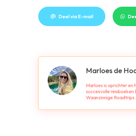
Deel via E-mail
De
Marloes de Ho
Marloes is oprichter en
succesvolle reisboeken B
Waanzinnige Roadtrips. Z