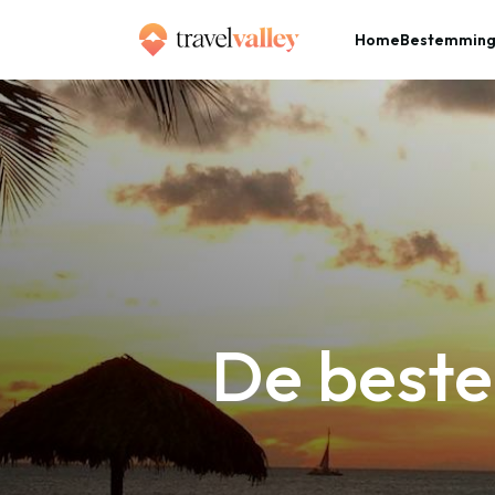
Home
Bestemmin
»
Home
De beste goede voornemens voor travellers
De beste