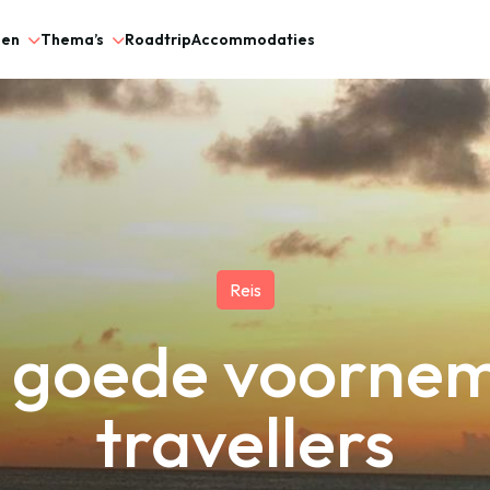
gen
Thema’s
Roadtrip
Accommodaties
Reis
 goede voorne
travellers