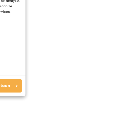
 en analyse.
 aan ze
rvices.
staan