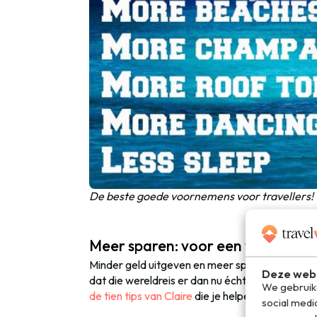
De beste goede voornemens voor travellers!
Meer sparen: voor een wereldreis
Minder geld uitgeven en meer sparen is natuurli
Deze webs
dat die wereldreis er dan nu écht van gaat ko
We gebruike
de tien tips van Claire
die je helpen om je spaar
social medi