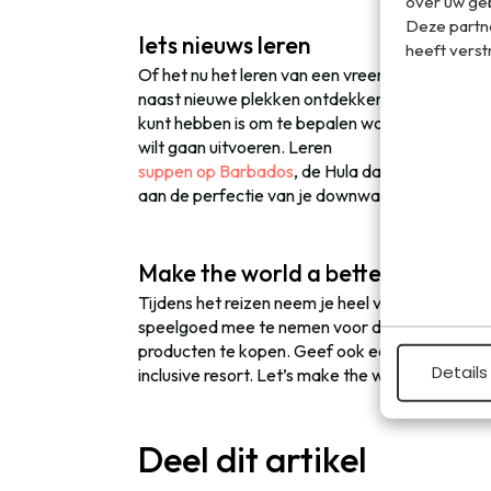
over uw geb
Deze partn
Iets nieuws leren
heeft verst
Of het nu het leren van een vreemde taal is of l
naast nieuwe plekken ontdekken ook nieuwe din
kunt hebben is om te bepalen wat voor nieuws ji
wilt gaan uitvoeren. Leren
suppen op Barbados
, de Hula dans onder de kn
aan de perfectie van je downward facing dog op
Make the world a better place
Tijdens het reizen neem je heel veel van een l
speelgoed mee te nemen voor de lokale kids, 
producten te kopen. Geef ook eens wat geld uit
Details
inclusive resort. Let’s make the world a better p
Deel dit artikel