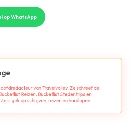
el op WhatsApp
oge
 hoofdredacteur van Travelvalley. Ze schreef de
ucketlist Reizen, Bucketlist Stedentrips en
e is gek op schrijven, reizen en hardlopen.