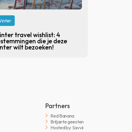
inter
nter travel wishlist: 4
stemmingen die je deze
nter wilt bezoeken!
Partners
Red Banana
Briljante geesten
Hosted by: Savvii