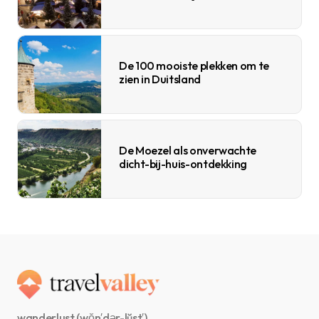
De 100 mooiste plekken om te
zien in Duitsland
De Moezel als onverwachte
dicht-bij-huis-ontdekking
wanderlust (wŏn′dər-lŭst′)