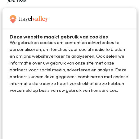
juni 1988
Oberharzer Wasserwirtschaft: natuur-
en watergebied van de Harz
Deze website maakt gebruik van cookies
Samen met het oude centrum van Goslar (die Altstadt) en
We gebruiken cookies om content en advertenties te
de Ruggensbergmijn behoort het ‘Oberharzer
personaliseren, om functies voor social media te bieden
Wasserwirtschaft’ (watermanagementsysteem) in de
en om ons websiteverkeer te analyseren. Ook delen we
Harz op de fameuze lijst met Werelderfgoed van de
informatie over uw gebruik van onze site met onze
UNESCO. Wie zich al verbaast over de 1.000 jaar oude
partners voor social media, adverteren en analyse. Deze
mijn wordt boven op het middelgebergte van de Harz
partners kunnen deze gegevens combineren met andere
verrast door een ander bijzonder stukje natuur. Hier ligt
informatie die u aan ze heeft verstrekt of die ze hebben
het ruim 800 jaar oude watermanagement systeem van
verzameld op basis van uw gebruik van hun services.
de Harz wat al die jaren de belangrijkste energiebron voor
de mijnbouw in de Oberharz is geweest. Dit ingenieuze
kanalensysteem leverde voldoende waterkracht voor het
winnen van erts in de mijnen en voor het gebruik van de
pompen.