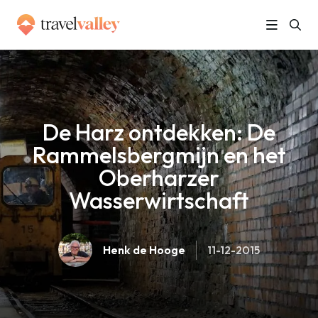
»
Home
De Harz ontdekken: De Rammelsbergmijn en het Oberharzer Wasserwirtschaft
De Harz ontdekken: De
Rammelsbergmijn en het
Oberharzer
Wasserwirtschaft
Henk de Hooge
11-12-2015