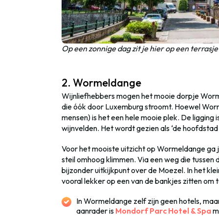
Op een zonnige dag zit je hier op een terrasje
2. Wormeldange
Wijnliefhebbers mogen het mooie dorpje Worme
die óók door Luxemburg stroomt. Hoewel Worme
mensen) is het een hele mooie plek. De ligging
wijnvelden. Het wordt gezien als ‘de hoofdstad v
Voor het mooiste uitzicht op Wormeldange ga je 
steil omhoog klimmen. Via een weg die tussen de
bijzonder uitkijkpunt over de Moezel. In het kl
vooral lekker op een van de bankjes zitten om te
In Wormeldange zelf zijn geen hotels, maar
aanrader is
Mondorf Parc Hotel & Spa
me