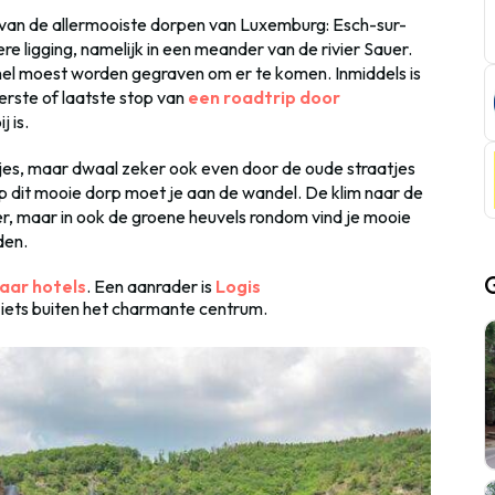
an de allermooiste dorpen van Luxemburg: Esch-sur-
e ligging, namelijk in een meander van de rivier Sauer.
nel moest worden gegraven om er te komen. Inmiddels is
erste of laatste stop van
een roadtrip door
 is.
sjes, maar dwaal zeker ook even door de oude straatjes
op dit mooie dorp moet je aan de wandel. De klim naar de
r, maar in ook de groene heuvels rondom vind je mooie
den.
aar hotels
. Een aanrader is
Logis
t iets buiten het charmante centrum.