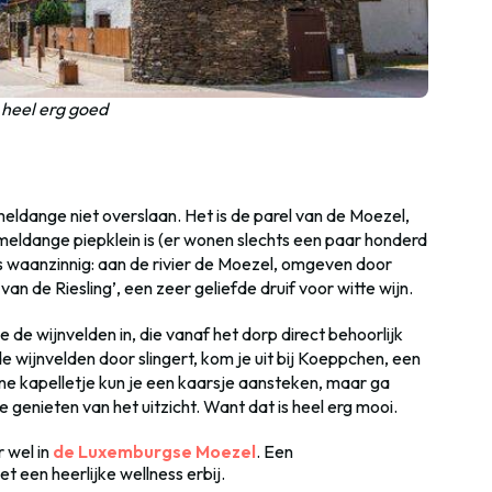
 heel erg goed
ldange niet overslaan. Het is de parel van de Moezel,
ldange piepklein is (er wonen slechts een paar honderd
 is waanzinnig: aan de rivier de Moezel, omgeven door
an de Riesling’, een zeer geliefde druif voor witte wijn.
de wijnvelden in, die vanaf het dorp direct behoorlijk
 wijnvelden door slingert, kom je uit bij Koeppchen, een
eine kapelletje kun je een kaarsje aansteken, maar ga
 genieten van het uitzicht. Want dat is heel erg mooi.
 wel in
de Luxemburgse Moezel
. Een
t een heerlijke wellness erbij.