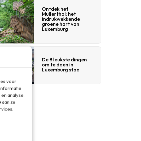
Ontdek het
Mullerthal: het
indrukwekkende
groene hart van
Luxemburg
De 8 leukste dingen
om te doen in
Luxemburg stad
ies voor
informatie
 en analyse.
 aan ze
rvices.