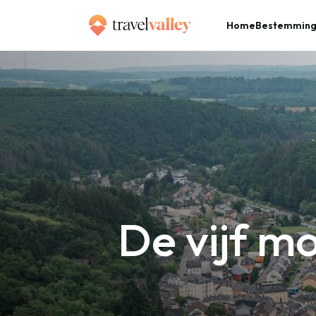
Home
Bestemmin
»
Home
De vijf mooiste dorpen en stadjes in Luxemburg
De vijf mo