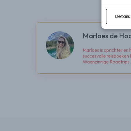
Details
Marloes de Ho
Marloes is oprichter en
succesvolle reisboeken B
Waanzinnige Roadtrips. Z