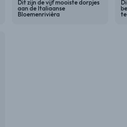
Dit zijn de vijf mooiste dorpjes
Di
aan de Italiaanse
be
Bloemenrivièra
t