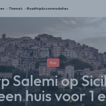
gen
Thema’s
Roadtrip
Accommodaties
Reis
p Salemi op Sici
een huis voor 1 