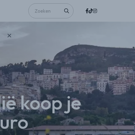
lië koop je
euro