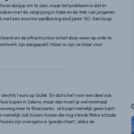
choon dorpje om te zien, maar het probleem is dat er
aken met de vergrijzing in Italië en de trek van jongeren
ok met een enorme aardbeving eind jaren ’60. Een hoop
steerd om de infrastructuur in het dorp weer op orde te
tsnetwerk zijn aangepakt. Maar nu zijn ze klaar voor
slechts 1 euro op Sicilië. En dat is het voor een deel ook.
 huis kopen in Salemi, maar dan moet je wel minimaal
uwing mee te financieren. Je koopt namelijk geen kant-
tten namelijk ook huizen tussen die nog steeds flinke schade
uizen zijn overigens in ‘goede staat’, aldus de