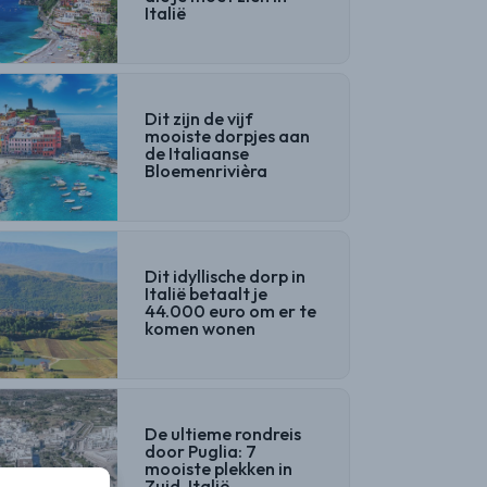
Italië
Dit zijn de vijf
mooiste dorpjes aan
de Italiaanse
Bloemenrivièra
Dit idyllische dorp in
Italië betaalt je
44.000 euro om er te
komen wonen
De ultieme rondreis
door Puglia: 7
mooiste plekken in
Zuid-Italië