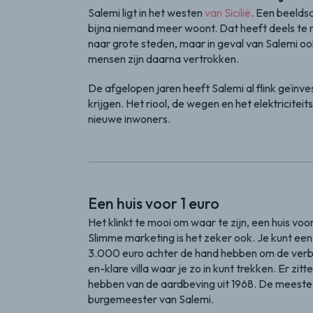
Salemi ligt in het westen
van Sicilië
. Een beelds
bijna niemand meer woont. Dat heeft deels te m
naar grote steden, maar in geval van Salemi o
mensen zijn daarna vertrokken.
De afgelopen jaren heeft Salemi al flink geïnve
krijgen. Het riool, de wegen en het elektricitei
nieuwe inwoners.
Een huis voor 1 euro
Het klinkt te mooi om waar te zijn, een huis voor 
Slimme marketing is het zeker ook. Je kunt een
3.000 euro achter de hand hebben om de verbo
en-klare villa waar je zo in kunt trekken. Er zi
hebben van de aardbeving uit 1968. De meeste h
burgemeester van Salemi.