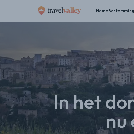
Home
Bestemmin
»
Home
In het dorp Salemi op Sicilië koop je nu een huis voor 1 euro
In het dor
nu 