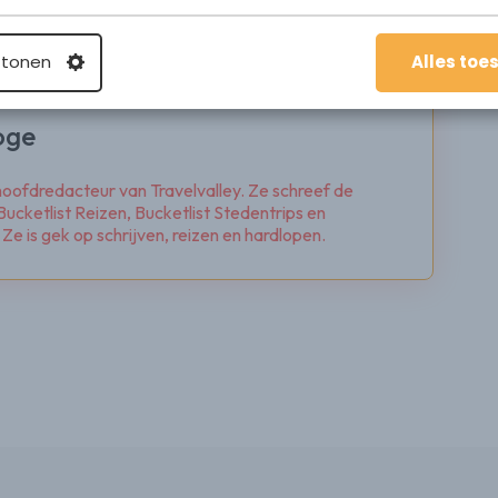
 tonen
Alles toe
oge
 hoofdredacteur van Travelvalley. Ze schreef de
ucketlist Reizen, Bucketlist Stedentrips en
e is gek op schrijven, reizen en hardlopen.