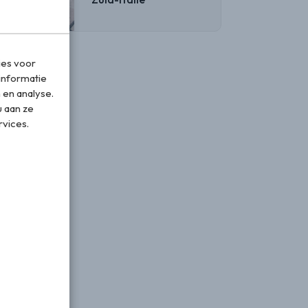
ies voor
informatie
 en analyse.
 aan ze
rvices.