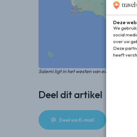
Deze webs
We gebruike
social medi
over uw geb
Deze partn
heeft verst
Salemi ligt in het westen van eiland Sicilië
Deel dit artikel
Deel via E-mail
De