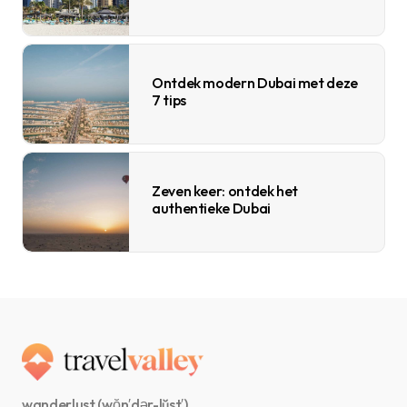
Ontdek modern Dubai met deze
7 tips
Zeven keer: ontdek het
authentieke Dubai
wanderlust (wŏn′dər-lŭst′)