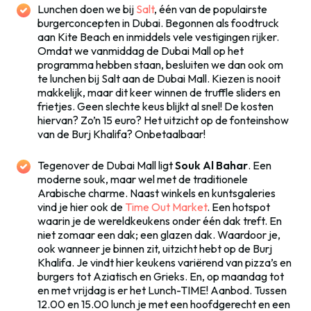
Lunchen doen we bij
Salt
, één van de populairste
burgerconcepten in Dubai. Begonnen als foodtruck
aan Kite Beach en inmiddels vele vestigingen rijker.
Omdat we vanmiddag de Dubai Mall op het
programma hebben staan, besluiten we dan ook om
te lunchen bij Salt aan de Dubai Mall. Kiezen is nooit
makkelijk, maar dit keer winnen de truffle sliders en
frietjes. Geen slechte keus blijkt al snel! De kosten
hiervan? Zo’n 15 euro? Het uitzicht op de fonteinshow
van de Burj Khalifa? Onbetaalbaar!
Tegenover de Dubai Mall ligt
Souk Al Bahar
. Een
moderne souk, maar wel met de traditionele
Arabische charme. Naast winkels en kuntsgaleries
vind je hier ook de
Time Out Market
. Een hotspot
waarin je de wereldkeukens onder één dak treft. En
niet zomaar een dak; een glazen dak. Waardoor je,
ook wanneer je binnen zit, uitzicht hebt op de Burj
Khalifa. Je vindt hier keukens variërend van pizza’s en
burgers tot Aziatisch en Grieks. En, op maandag tot
en met vrijdag is er het Lunch-TIME! Aanbod. Tussen
12.00 en 15.00 lunch je met een hoofdgerecht en een