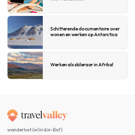
Schitterende documentaire over
wonen en werken op Antarctica
Werken als skileraar in Afrika!
wanderlust (wŏn′dər-lŭst′)