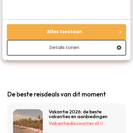
Redactie Travelvalley
Alles toestaan
De redactie van Travelvalley houd je op de
hoogte van reisnieuws en trends in de reiswereld.
Volg ons ook via TikTok, Facebook en Instagram
Details tonen
en mis niets!
De beste reisdeals van dit moment
Vakantie 2026: de beste
vakanties en aanbiedingen
Vakantiediscounter.nl