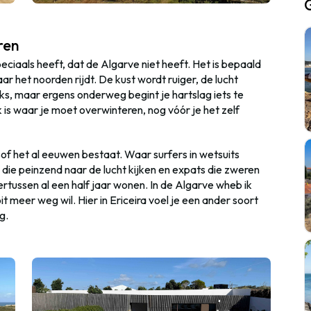
ren
eciaals heeft, dat de
Algarve niet heeft
. Het is bepaald
aar het noorden rijdt. De kust wordt ruiger, de lucht
ijks, maar ergens onderweg begint je hartslag iets te
k is waar je moet overwinteren, nog vóór je het zelf
lsof het al eeuwen bestaat
. Waar surfers in wetsuits
s die peinzend
naar de lucht kijken en e
xpats die zweren
ertussen al een
half
jaar
wonen. In de Algarve wheb ik
t meer weg wil. Hier in Ericeira voel je een ander soort
eg.