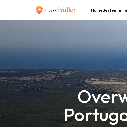
Home
Bestemmin
»
Home
Overwinteren aan de kust in Portugal: in Ericeira moet je zijn
Overw
Portugal