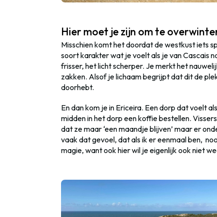
Hier moet je zijn om te overwinte
Misschien komt het doordat de westkust iets sp
soort
karakter
wat j
e voelt als je van Cascais n
frisser, het licht scherper. Je merkt het nauwel
zakken. Alsof je lichaam begrijpt dat dit de ple
doorhebt.
En dan kom je in Ericeira. Een dorp dat voelt a
midden in het dorp een koffie bestellen. Visser
dat ze maar ‘
een maandje blijven’
maar
er ond
vaak dat gevoel, dat als ik er eenmaal ben, nooi
magie, want ook hier wil je eigenlijk ook niet w