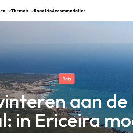
gen
Thema’s
Roadtrip
Accommodaties
Reis
interen aan de k
: in Ericeira moe