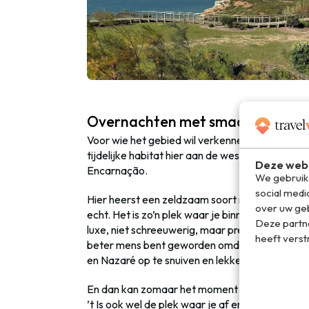
Overnachten met smaak (en een ui
Voor wie het gebied wil verkennen, is de plek waa
tijdelijke habitat hier aan de westkust is het
Aet
Deze webs
Encarnação.
We gebruike
social medi
Hier heerst een zeldzaam soort rust dat je eigen
over uw geb
echt. Het is zo’n plek waar je binnenkomt, even
Deze partn
luxe, niet schreeuwerig, maar precies de juiste 
heeft verst
beter mens bent geworden omdat je hier slaapt.
en Nazaré op te snuiven en lekker te gaan road
En dan kan zomaar het moment komen waarop je 
’t Is ook wel de plek waar je af en toe moet ve