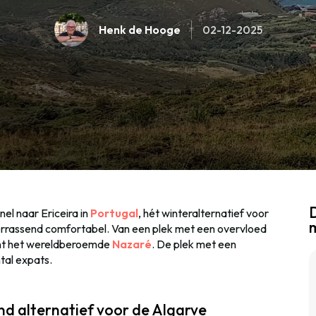
Henk de Hooge
02-12-2025
D
nel naar Ericeira in
Portugal
, hét winteralternatief voor
errassend comfortabel. Van een plek met een overvloed
unt het wereldberoemde
Nazaré
. De plek met een
tal expats.
end alternatief voor de Algarve