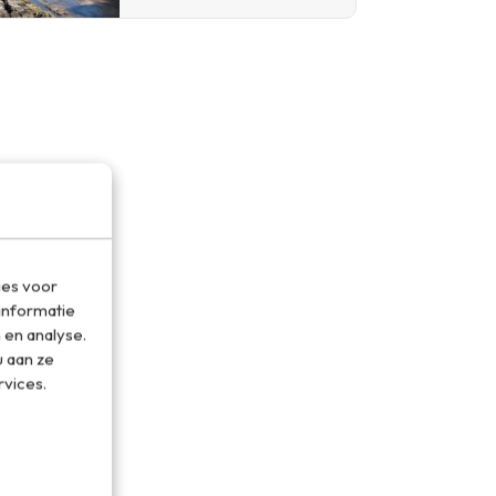
ies voor
informatie
 en analyse.
 aan ze
rvices.