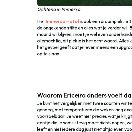
Ochtend in Immerso
Het
Immerso Hotel
is ook een droomplek, lette
de ongekende stilte en alles wat je verder wil. 
maand wil blijven, moet je wel even onderhande
allemachtig, dit plekje is het echt waard. Alles
het gevoel geeft dat je leven ineens een upg
op te slaan.
Waarom Ericeira anders voelt da
Je kunt het vergelijken met twee soorten winter
genoeg, met temperaturen die weken lang exact 
voorspelbaar. Je weet hier precies wat je krijg
eentje die je soms stevig moet dichtknopen, we
leeft en niet iedere dag juist niet altijd even vo