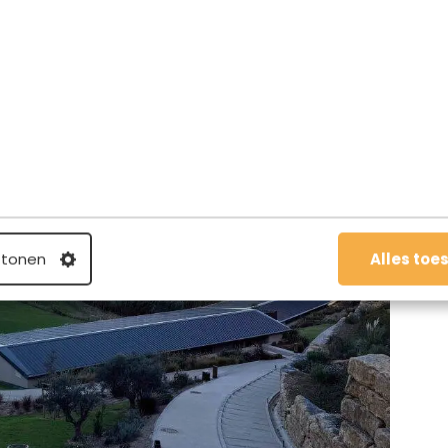
overwinterbudget, maar het is wel een overnachting uit de
 tonen
Alles toe