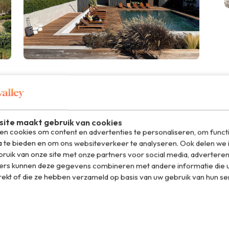
tzicht waar je stil van wordt)
r je slaapt bijna net zo belangrijk als waar je loopt. Mijn
hos Ericeira
. Het hotel ligt verstopt op de kliffen bij
ite maakt gebruik van cookies
n cookies om content en advertenties te personaliseren, om funct
a te bieden en om ons websiteverkeer te analyseren. Ook delen we 
lijk alleen verwacht in een boek of een film, niet in het
ruik van onze site met onze partners voor social media, adverteren
 rondkijkt en dan denkt: dit gaat werken. Niet overdreven
ers kunnen deze gegevens combineren met andere informatie die u
mix van comfort, stijl en dat rare gevoel dat je ineens een
rekt of die ze hebben verzameld op basis van uw gebruik van hun se
 Perfect als uitvalsbasis om de hele kust tussen Cascais
trippen.
denkt: ik blijf nog even want het gebied is waanzinnig.
rkassen en jezelf iets moet gunnen. Aethos Ericeira valt