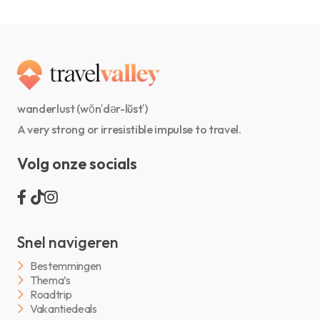
wanderlust (wŏn′dər-lŭst′)
A very strong or irresistible impulse to travel.
Volg onze socials
Snel navigeren
Bestemmingen
Thema’s
Roadtrip
Vakantiedeals