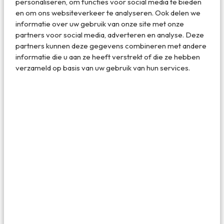
personaliseren, om functies voor social media te bieden
en om ons websiteverkeer te analyseren. Ook delen we
informatie over uw gebruik van onze site met onze
partners voor social media, adverteren en analyse. Deze
partners kunnen deze gegevens combineren met andere
informatie die u aan ze heeft verstrekt of die ze hebben
verzameld op basis van uw gebruik van hun services.
Werken met uitzicht op de jungle op Sumatra
De beste bestemmingen voor digital
nomads
Over de hele wereld kun je geweldige bestemmingen
vinden voor digital nomads. Hoef jij dus alleen nog maar te
bedenken waar je naartoe gaat. Veruit de meeste digital
nomads kiezen voor een plek met aangename
temperaturen. Geef ze eens ongelijk. Volgens
Nomadlist
,
een super handige site voor iedereen die remote wil