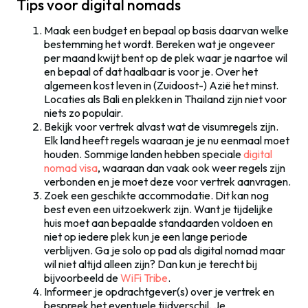
Tips voor digital nomads
Maak een budget en bepaal op basis daarvan welke
bestemming het wordt. Bereken wat je ongeveer
per maand kwijt bent op de plek waar je naartoe wil
en bepaal of dat haalbaar is voor je. Over het
algemeen kost leven in (Zuidoost-) Azië het minst.
Locaties als Bali en plekken in Thailand zijn niet voor
niets zo populair.
Bekijk voor vertrek alvast wat de visumregels zijn.
Elk land heeft regels waaraan je je nu eenmaal moet
houden. Sommige landen hebben speciale
digital
nomad visa
, waaraan dan vaak ook weer regels zijn
verbonden en je moet deze voor vertrek aanvragen.
Zoek een geschikte accommodatie. Dit kan nog
best even een uitzoekwerk zijn. Want je tijdelijke
huis moet aan bepaalde standaarden voldoen en
niet op iedere plek kun je een lange periode
verblijven. Ga je solo op pad als digital nomad maar
wil niet altijd alleen zijn? Dan kun je terecht bij
bijvoorbeeld de
WiFi Tribe
.
Informeer je opdrachtgever(s) over je vertrek en
bespreek het eventuele tijdverschil. Je