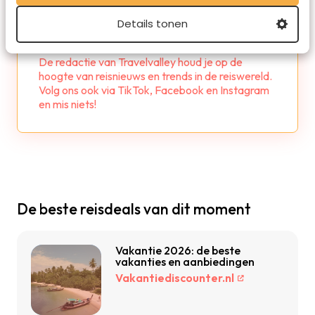
Details tonen
Redactie Travelvalley
De redactie van Travelvalley houd je op de
hoogte van reisnieuws en trends in de reiswereld.
Volg ons ook via TikTok, Facebook en Instagram
en mis niets!
De beste reisdeals van dit moment
Vakantie 2026: de beste
vakanties en aanbiedingen
Vakantiediscounter.nl