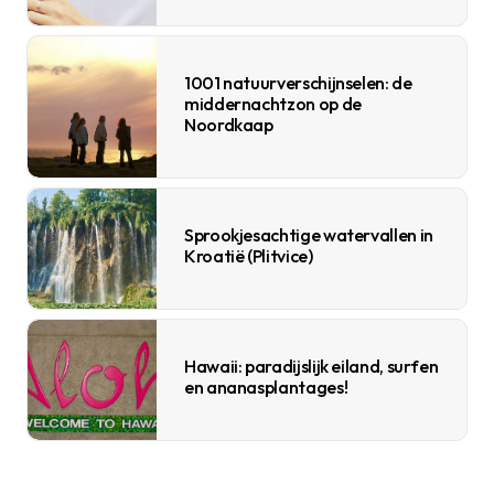
1001 natuurverschijnselen: de
middernachtzon op de
Noordkaap
Sprookjesachtige watervallen in
Kroatië (Plitvice)
Hawaii: paradijslijk eiland, surfen
en ananasplantages!