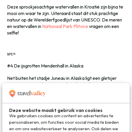
Deze sprookjesachtige watervallen in Kroatië zijn bijna te
mooi om waar te zijn. Uiteraard staat dit stuk prachtige
natuur op de Werelderfgoedlijst van UNESCO. De meren
en watervallen in
Nationaal Park Plitvice
vragen om een
selfie!
src=
#4 De ijsgrotten Mendenhall in Alaska
Net buiten het stadje Juneau in Alaska ligt een gletsjer
waar je een van de ijsgrotten kunt bezoeken. Jammer
genoeg zijn de grotten aan het smelten, dus helemaal
zonder gevaar is het niet. Maar oh wat maak je er mooie
foto’s! En dus ook selfies!
Deze website maakt gebruik van cookies
We gebruiken cookies om content en advertenties te
personaliseren, om functies voor social media te bieden
src=
en om ons websiteverkeer te analyseren. Ook delen we