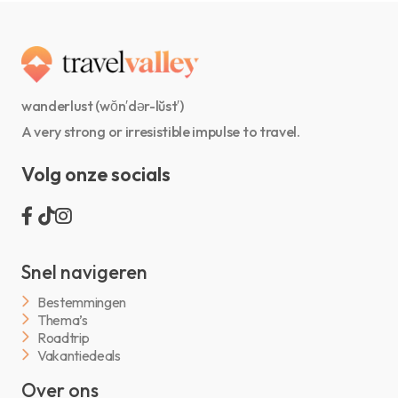
wanderlust (wŏn′dər-lŭst′)
A very strong or irresistible impulse to travel.
Volg onze socials
Snel navigeren
Bestemmingen
Thema’s
Roadtrip
Vakantiedeals
Over ons