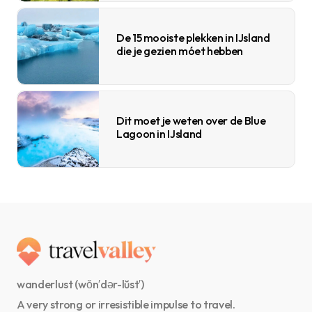
De 15 mooiste plekken in IJsland
die je gezien móet hebben
Dit moet je weten over de Blue
Lagoon in IJsland
wanderlust (wŏn′dər-lŭst′)
A very strong or irresistible impulse to travel.