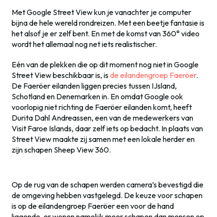
Met Google Street View kun je vanachter je computer
bijna de hele wereld rondreizen. Met een beetje fantasie is
het alsof je er zelf bent. En met de komst van 360° video
wordt het allemaal nog net iets realistischer.
Eén van de plekken die op dit moment nog niet in Google
Street View beschikbaar is, is
de eilandengroep Faeröer
.
De Faeröer
eilanden liggen precies tussen IJsland,
Schotland en Denemarken in. En omdat Google ook
voorlopig niet richting de Faeröer eilanden komt, heeft
Durita Dahl Andreassen, een van de medewerkers van
Visit Faroe Islands, daar zelf iets op bedacht. In plaats van
Street View maakte zij samen met een lokale herder en
zijn schapen Sheep View 360.
Op de rug van de schapen werden camera’s bevestigd die
de omgeving hebben vastgelegd. De keuze voor schapen
is op de eilandengroep Faeröer een voor de hand
liggende, er wonen namelijk meer schapen dan mensen op