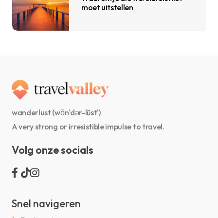
moet uitstellen
wanderlust (wŏn′dər-lŭst′)
A very strong or irresistible impulse to travel.
Volg onze socials
Snel navigeren