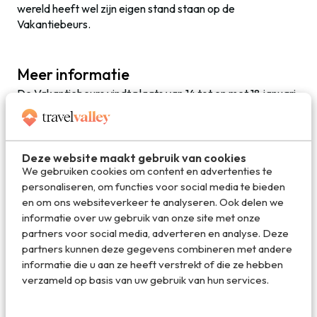
wereld heeft wel zijn eigen stand staan op de
Vakantiebeurs.
Meer informatie
De Vakantiebeurs vindt plaats van 14 tot en met 18 januari
2015 in de Jaarbeurs in Utrecht. Voor meer informatie
kl
ik je hier
. Kaartje zijn te koop via deze
link
.
Deze website maakt gebruik van cookies
We gebruiken cookies om content en advertenties te
Deel dit artikel
personaliseren, om functies voor social media te bieden
en om ons websiteverkeer te analyseren. Ook delen we
informatie over uw gebruik van onze site met onze
partners voor social media, adverteren en analyse. Deze
Deel via E-mail
partners kunnen deze gegevens combineren met andere
informatie die u aan ze heeft verstrekt of die ze hebben
verzameld op basis van uw gebruik van hun services.
Deel op WhatsApp