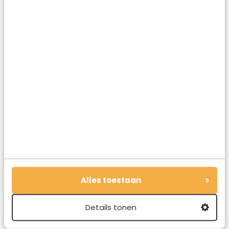
rechtstreeks vliegtickets bij
KLM
.
Een ontspannen zonvakantie (vlucht+hotel)
naar Malta boek je onder andere bij
de
Vakantiediscounter
.
De leukste hotels op Malta boek je via
Booking.com
. Een absolute aanrader is
Palazzo Paolina Boutique Hotel
, midden in
het centrum van hoofdstad Valetta.
Of kijk eens bij
Sunweb
voor mooie
aanbiedingen naar Malta.
Een goede huurauto is op Malta ook heel
handig. Deze boek je het beste via
Sunny
Alles toestaan
Cars
.
Details tonen