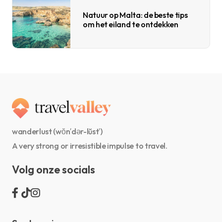
Natuur op Malta: de beste tips
om het eiland te ontdekken
wanderlust (wŏn′dər-lŭst′)
A very strong or irresistible impulse to travel.
Volg onze socials