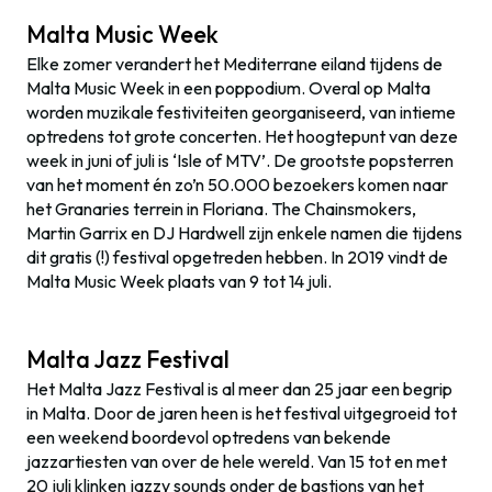
Malta Music Week
Elke zomer verandert het Mediterrane eiland tijdens de
Malta Music Week in een poppodium. Overal op Malta
worden muzikale festiviteiten georganiseerd, van intieme
optredens tot grote concerten. Het hoogtepunt van deze
week in juni of juli is ‘Isle of MTV’. De grootste popsterren
van het moment én zo’n 50.000 bezoekers komen naar
het Granaries terrein in Floriana. The Chainsmokers,
Martin Garrix en DJ Hardwell zijn enkele namen die tijdens
dit gratis (!) festival opgetreden hebben. In 2019 vindt de
Malta Music Week plaats van 9 tot 14 juli.
Malta Jazz Festival
Het Malta Jazz Festival is al meer dan 25 jaar een begrip
in Malta. Door de jaren heen is het festival uitgegroeid tot
een weekend boordevol optredens van bekende
jazzartiesten van over de hele wereld. Van 15 tot en met
20 juli klinken jazzy sounds onder de bastions van het