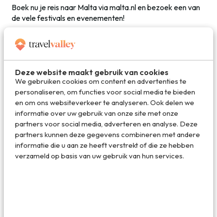
Boek nu je reis naar Malta via malta.nl en bezoek een van
de vele festivals en evenementen!
Op vakantie naar
Deze website maakt gebruik van cookies
We gebruiken cookies om content en advertenties te
Malta
personaliseren, om functies voor social media te bieden
en om ons websiteverkeer te analyseren. Ook delen we
Heb jij inmiddels zin gekregen in een vakantie
informatie over uw gebruik van onze site met onze
naar Malta? Dan kunnen deze reistips je wellicht
partners voor social media, adverteren en analyse. Deze
helpen om je vakantie te boeken.
partners kunnen deze gegevens combineren met andere
informatie die u aan ze heeft verstrekt of die ze hebben
verzameld op basis van uw gebruik van hun services.
Plan je reis
Het is ongeveer 2,5 uur vliegen naar Malta
(rechtstreeks naar Valletta).
Vliegen naar Malta is goedkoop. Boek