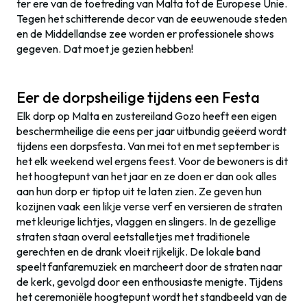
ter ere van de toetreding van Malta tot de Europese Unie.
Tegen het schitterende decor van de eeuwenoude steden
en de Middellandse zee worden er professionele shows
gegeven. Dat moet je gezien hebben!
Eer de dorpsheilige tijdens een Festa
Elk dorp op Malta en zustereiland Gozo heeft een eigen
beschermheilige die eens per jaar uitbundig geëerd wordt
tijdens een dorpsfesta. Van mei tot en met september is
het elk weekend wel ergens feest. Voor de bewoners is dit
het hoogtepunt van het jaar en ze doen er dan ook alles
aan hun dorp er tiptop uit te laten zien. Ze geven hun
kozijnen vaak een likje verse verf en versieren de straten
met kleurige lichtjes, vlaggen en slingers. In de gezellige
straten staan overal eetstalletjes met traditionele
gerechten en de drank vloeit rijkelijk. De lokale band
speelt fanfaremuziek en marcheert door de straten naar
de kerk, gevolgd door een enthousiaste menigte. Tijdens
het ceremoniële hoogtepunt wordt het standbeeld van de