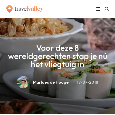
»
Home
Voor deze 8 wereldgerechten stap je nú het vliegtuig in
Voor deze 8
wereldgerechten stap je nú
het vliegtuig in
Marloes de Hooge
17-07-2018