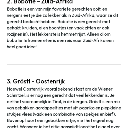
2. Bobotie – Zuid-Afrika
Bobotie is een van mijn favoriete gerechten ooit, en
nergens eet je die zo lekker als in Zuid-Afrika, waar ze dit
gerecht bedacht hebben. Bobotie is een gerecht met
gehakt, kruiden, ei en boontjes (en vaak zitten er ook
rozijnen in). Het lekkerste is het met rijst. Alleen al om
bobotie te kunnen eten is een reis naar Zuid-Afrika een
heel goed idee!
3. Gröstl – Oostenrijk
Hoewel Oostenrijk vooral bekend staat om de Wiener
Schnitzel, is er nog een gerecht dat veel lekkerder is. Je
eet het voornamelijk in Tirol, in de bergen. Gröstl is een mix
van gebakken aardappeltjes met uit, paprika en piepkleine
stukjes vlees (vaak een combinatie van spekjes en bief).
Bovenop hoort een gebakken eitje, met het eigeel nog
zacht. Wanneer je het eitje aansnijdt loopt het eigeel over