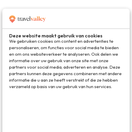
7. Pad Thai – Thailand
Pad Thai is zonder twijfel het lekkerste gerecht dat je in
Thailand kunt eten. Pad Thai maak je met rijstnoedels en
Deze website maakt gebruik van cookies
eieren, waar onder andere flink wat rode chilipepers,
We gebruiken cookies om content en advertenties te
knoflook, garnalen en pinda’s aan worden toegevoegd.
personaliseren, om functies voor social media te bieden
Het staat bijna in het hele land op de kaart en is absoluut
en om ons websiteverkeer te analyseren. Ook delen we
een reden om nú het vliegtuig naar Thailand te pakken!
informatie over uw gebruik van onze site met onze
partners voor social media, adverteren en analyse. Deze
partners kunnen deze gegevens combineren met andere
informatie die u aan ze heeft verstrekt of die ze hebben
verzameld op basis van uw gebruik van hun services.
8. Taco’s – Mexico
Mexico is natuurlijk het land van de taco’s en de burrito’s.
Hoewel wij in Nederland vaak taco’s met een harde schelp
eten als we dit wereldgerecht maken, doen de Mexicanen
dat met zachte schelpen. In feite zijn de Mexicaanse
taco’s kleine burito’s. Ze worden traditioneel in een trio