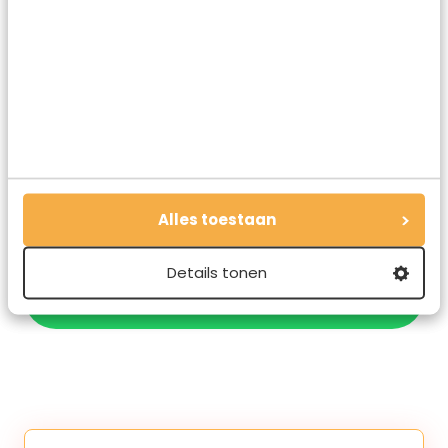
geserveerd en smaken nergens anders ter wereld zo
lekker als op de plek waar ze uitgevonden zijn.
Deel dit artikel
Deel via E-mail
Alles toestaan
Details tonen
Deel op WhatsApp