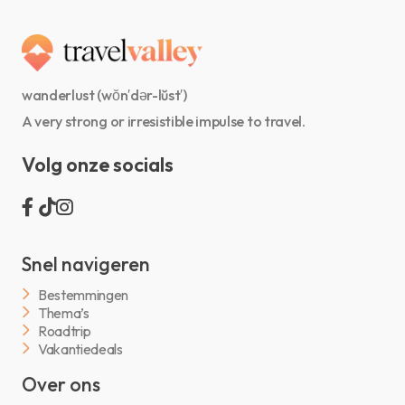
wanderlust (wŏn′dər-lŭst′)
A very strong or irresistible impulse to travel.
Volg onze socials
Snel navigeren
Bestemmingen
Thema’s
Roadtrip
Vakantiedeals
Over ons