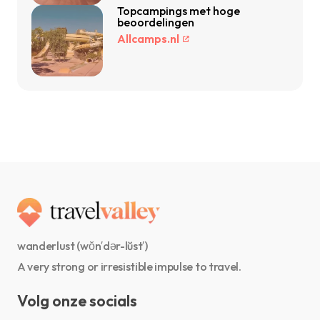
Topcampings met hoge
beoordelingen
Allcamps.nl
wanderlust (wŏn′dər-lŭst′)
A very strong or irresistible impulse to travel.
Volg onze socials