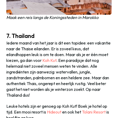
Maak een reis langs de Koningssteden in Marokko
7. Thailand
Iedere maand van het jaar is dit een topidee: een vakantie
naar de Thaise eilanden. Er is zoveel keus, dat
eilandhoppen leuk is om te doen. Maar als je er één moet
kiezen, ga dan voor
Koh Kut
. Een paradijsje dat nog
helemaal niet zoveel mensen weten te vinden. Alle
ingrediënten zijn aanwezig: watervallen, jungle,
zandstranden, palmbomen en een heldere zee. Maar dan
authentiek Thais, ongerept en heerlijk rustig. Veel beter
gaat het niet worden als je winterzon zoekt. Op naar
Thailand dus!
Leuke hotels zijn er genoeg op Koh Kut! Boek je hotel op
tijd. Een mooi resort is
Hideout
en ook het
Tolani Resort
is
heel fijn en luxe.