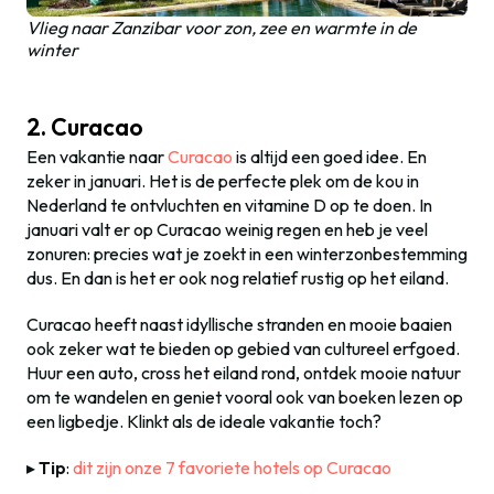
Vlieg naar Zanzibar voor zon, zee en warmte in de
winter
2. Curacao
Een vakantie naar
Curacao
is altijd een goed idee. En
zeker in januari. Het is de perfecte plek om de kou in
Nederland te ontvluchten en vitamine D op te doen. In
januari valt er op Curacao weinig regen en heb je veel
zonuren: precies wat je zoekt in een winterzonbestemming
dus. En dan is het er ook nog relatief rustig op het eiland.
Curacao heeft naast idyllische stranden en mooie baaien
ook zeker wat te bieden op gebied van cultureel erfgoed.
Huur een auto, cross het eiland rond, ontdek mooie natuur
om te wandelen en geniet vooral ook van boeken lezen op
een ligbedje. Klinkt als de ideale vakantie toch?
▸
Tip
:
dit zijn onze 7 favoriete hotels op Curacao