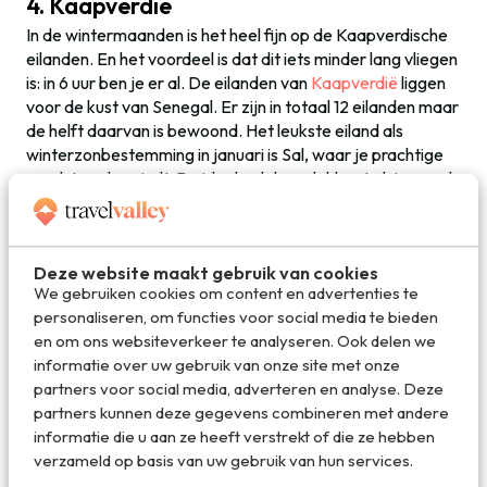
4. Kaapverdië
In de wintermaanden is het heel fijn op de Kaapverdische
eilanden. En het voordeel is dat dit iets minder lang vliegen
is: in 6 uur ben je er al. De eilanden van
Kaapverdië
liggen
voor de kust van Senegal. Er zijn in totaal 12 eilanden maar
de helft daarvan is bewoond. Het leukste eiland als
winterzonbestemming in januari is Sal, waar je prachtige
zandstranden vindt. De ideale plek om lekker te luieren, al
hoeft dat niet hoor. Er zijn mooie zoutmeren te vinden
waar je kunt dobberen, cross met een quad door een
maanlandschap, proef verse vis op de vismarkt of doe een
Deze website maakt gebruik van cookies
duikcursus. Kaapverdië is de ideale vakantiebestemming
We gebruiken cookies om content en advertenties te
in de winter als je wil ontspannen maar toch ook toffe
personaliseren, om functies voor social media te bieden
dingen wil doen.
en om ons websiteverkeer te analyseren. Ook delen we
informatie over uw gebruik van onze site met onze
Aanraders zijn het fijne
Oasis Salinas Sea
in Santa Maria,
partners voor social media, adverteren en analyse. Deze
direct aan het schitterende zandstrand gelegen.
partners kunnen deze gegevens combineren met andere
informatie die u aan ze heeft verstrekt of die ze hebben
verzameld op basis van uw gebruik van hun services.