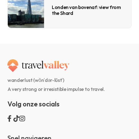
Londen van bovenaf: view from
the Shard
wanderlust (wŏn′dər-lŭst′)
A very strong or irresistible impulse to travel.
Volg onze socials
Snel navigeren