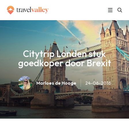
»
Home
Citytrip Londen stuk goedkoper door Brexit
Citytrip Londen stuk
goedkoper door Brexit
Marloes de Hooge
24-06-2016