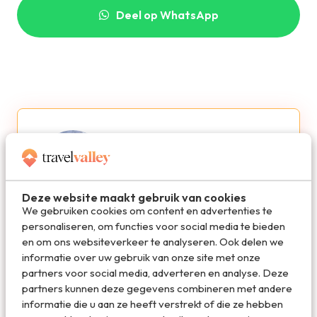
Deel op WhatsApp
Deze website maakt gebruik van cookies
We gebruiken cookies om content en advertenties te
Marloes de Hooge
personaliseren, om functies voor social media te bieden
en om ons websiteverkeer te analyseren. Ook delen we
Marloes is oprichter en hoofdredacteur van
informatie over uw gebruik van onze site met onze
Travelvalley. Ze schreef de succesvolle
partners voor social media, adverteren en analyse. Deze
reisboeken Bucketlist Reizen, Bucketlist
partners kunnen deze gegevens combineren met andere
Stedentrips en Waanzinnige Roadtrips. Ze is gek
informatie die u aan ze heeft verstrekt of die ze hebben
op schrijven, reizen en hardlopen.