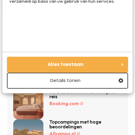
verzameld op basis van uw gebruik van hun services.
De beste reisdeals van dit moment
Vakantie 2026: de beste
Alles toestaan
vakanties en aanbiedingen
Vakantiediscounter.nl
Details tonen
Vind de beste hotels voor jouw
reis
Booking.com
Topcampings met hoge
beoordelingen
Allcamps.nl