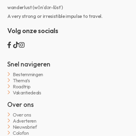
wanderlust (wŏn′dər-lŭst′)
A very strong or irresistible impulse to travel.
Volg onze socials
Snel navigeren
Bestemmingen
Thema’s
Roadtrip
Vakantiedeals
Over ons
Over ons
Adverteren
Nieuwsbrief
Colofon