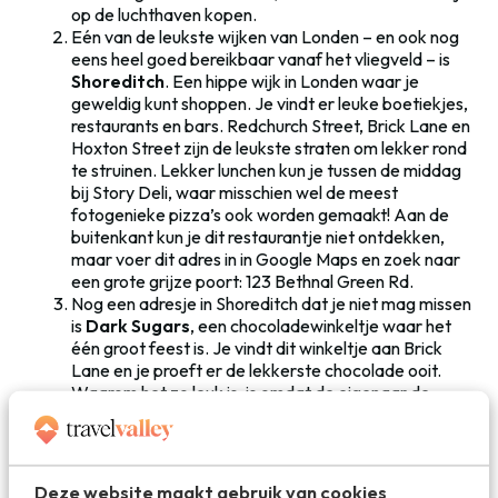
op de luchthaven kopen.
Eén van de leukste wijken van Londen – en ook nog
eens heel goed bereikbaar vanaf het vliegveld – is
Shoreditch
. Een hippe wijk in Londen waar je
geweldig kunt shoppen. Je vindt er leuke boetiekjes,
restaurants en bars. Redchurch Street, Brick Lane en
Hoxton Street zijn de leukste straten om lekker rond
te struinen. Lekker lunchen kun je tussen de middag
bij Story Deli, waar misschien wel de meest
fotogenieke pizza’s ook worden gemaakt! Aan de
buitenkant kun je dit restaurantje niet ontdekken,
maar voer dit adres in in Google Maps en zoek naar
een grote grijze poort: 123 Bethnal Green Rd.
Nog een adresje in Shoreditch dat je niet mag missen
is
Dark Sugars
, een chocoladewinkeltje waar het
één groot feest is. Je vindt dit winkeltje aan Brick
Lane en je proeft er de lekkerste chocolade ooit.
Waarom het zo leuk is, is omdat de eigenaar de
muziek hard zet als je binnenkomt en met je danst.
Hij laat je zijn lekkerste chocolade proeven en je
bent verkocht! Dark Sugars vind je aan Brick Lane.
Om je snel te verplaatsen in de stad kun je natuurlijk
Deze website maakt gebruik van cookies