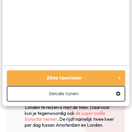
Waar wacht je nog op? Plan nu maar heel snel dat dagje
Londen! Weet jij al wie je mee wilt nemen?
Plan je reis
Zin gekregen in een weekendje Londen? Dat kan
ik me helemaal voorstellen! Daarom geef ik je nog
een paar handige reistips voor Londen.
Alles toestaan
Op naar Londen
Details tonen
De meest ontspannen manier om naar
Londen te reizen is met de trein. Daarvoor
kun je tegenwoordig ook
de super snelle
Eurostar nemen
. De rijdt namelijk twee keer
per dag tussen Amsterdam en Londen.