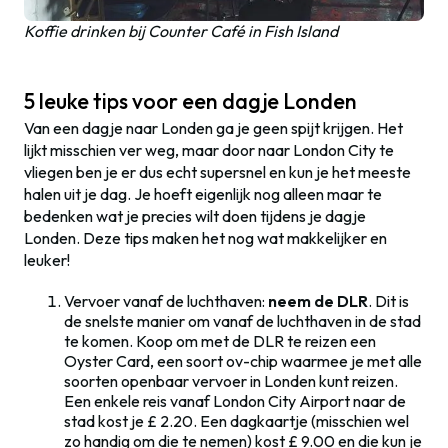
Koffie drinken bij Counter Café in Fish Island
5 leuke tips voor een dagje Londen
Van een dagje naar Londen ga je geen spijt krijgen. Het
lijkt misschien ver weg, maar door naar London City te
vliegen ben je er dus echt supersnel en kun je het meeste
halen uit je dag. Je hoeft eigenlijk nog alleen maar te
bedenken wat je precies wilt doen tijdens je dagje
Londen. Deze tips maken het nog wat makkelijker en
leuker!
Vervoer vanaf de luchthaven:
neem de DLR
. Dit is
de snelste manier om vanaf de luchthaven in de stad
te komen. Koop om met de DLR te reizen een
Oyster Card, een soort ov-chip waarmee je met alle
soorten openbaar vervoer in Londen kunt reizen.
Een enkele reis vanaf London City Airport naar de
stad kost je £ 2.20. Een dagkaartje (misschien wel
zo handig om die te nemen) kost £ 9.00 en die kun je