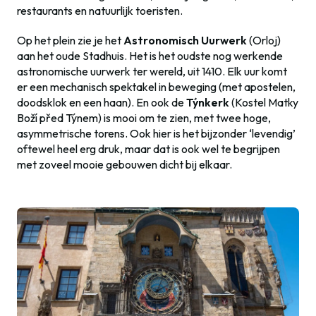
restaurants en natuurlijk toeristen.
Op het plein zie je het
Astronomisch Uurwerk
(Orloj)
aan het oude Stadhuis. Het is het oudste nog werkende
astronomische uurwerk ter wereld, uit 1410. Elk uur komt
er een mechanisch spektakel in beweging (met apostelen,
doodsklok en een haan). En ook de
Týnkerk
(Kostel Matky
Boží před Týnem) is mooi om te zien, met twee hoge,
asymmetrische torens. Ook hier is het bijzonder ‘levendig’
oftewel heel erg druk, maar dat is ook wel te begrijpen
met zoveel mooie gebouwen dicht bij elkaar.