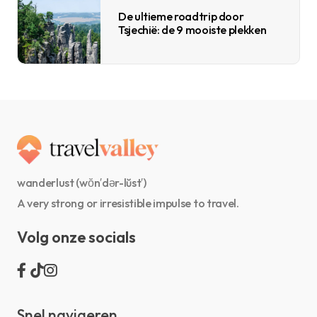
De ultieme roadtrip door
Tsjechië: de 9 mooiste plekken
wanderlust (wŏn′dər-lŭst′)
A very strong or irresistible impulse to travel.
Volg onze socials
Snel navigeren