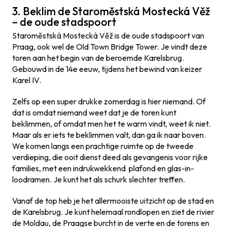
3. Beklim de Staroměstská Mostecká Věž
– de oude stadspoort
Staroměstská Mostecká Věž is de oude stadspoort van
Praag, ook wel de Old Town Bridge Tower. Je vindt deze
toren aan het begin van de beroemde Karelsbrug.
Gebouwd in de 14e eeuw, tijdens het bewind van keizer
Karel IV.
Zelfs op een super drukke zomerdag is hier niemand. Of
dat is omdat niemand weet dat je de toren kunt
beklimmen, of omdat men het te warm vindt, weet ik niet.
Maar als er iets te beklimmen valt, dan ga ik naar boven.
We komen langs een prachtige ruimte op de tweede
verdieping, die ooit dienst deed als gevangenis voor rijke
families, met een indrukwekkend plafond en glas-in-
loodramen. Je kunt het als schurk slechter treffen.
Vanaf de top heb je het allermooiste uitzicht op de stad en
de Karelsbrug. Je kunt helemaal rondlopen en ziet de rivier
de Moldau, de Praagse burcht in de verte en de torens en