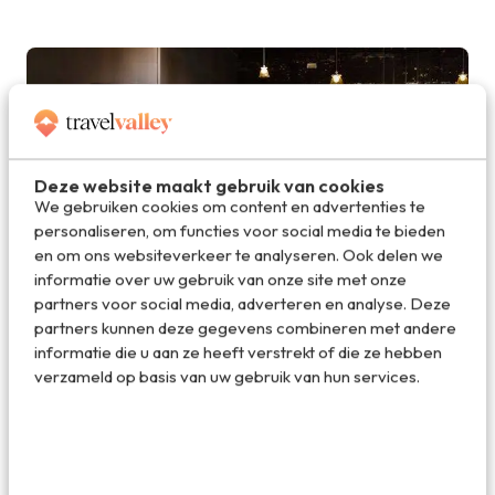
Deze website maakt gebruik van cookies
We gebruiken cookies om content en advertenties te
personaliseren, om functies voor social media te bieden
en om ons websiteverkeer te analyseren. Ook delen we
informatie over uw gebruik van onze site met onze
partners voor social media, adverteren en analyse. Deze
partners kunnen deze gegevens combineren met andere
informatie die u aan ze heeft verstrekt of die ze hebben
Expositie van Nederlandse designers in de Kazerne
verzameld op basis van uw gebruik van hun services.
Hotspots in bruisend Strijp S
Stadsdeel Strijp S is de plek waar de twee bijnamen van
Eindhoven – die van designstad en lichtstad – perfect