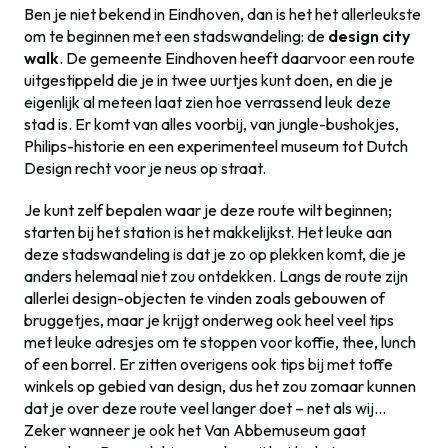
Ben je niet bekend in Eindhoven, dan is het het allerleukste
om te beginnen met een stadswandeling: de
design city
walk
. De gemeente Eindhoven heeft daarvoor een route
uitgestippeld die je in twee uurtjes kunt doen, en die je
eigenlijk al meteen laat zien hoe verrassend leuk deze
stad is. Er komt van alles voorbij, van jungle-bushokjes,
Philips-historie en een experimenteel museum tot Dutch
Design recht voor je neus op straat.
Je kunt zelf bepalen waar je deze route wilt beginnen;
starten bij het station is het makkelijkst. Het leuke aan
deze stadswandeling is dat je zo op plekken komt, die je
anders helemaal niet zou ontdekken. Langs de route zijn
allerlei design-objecten te vinden zoals gebouwen of
bruggetjes, maar je krijgt onderweg ook heel veel tips
met leuke adresjes om te stoppen voor koffie, thee, lunch
of een borrel. Er zitten overigens ook tips bij met toffe
winkels op gebied van design, dus het zou zomaar kunnen
dat je over deze route veel langer doet – net als wij…
Zeker wanneer je ook het Van Abbemuseum gaat