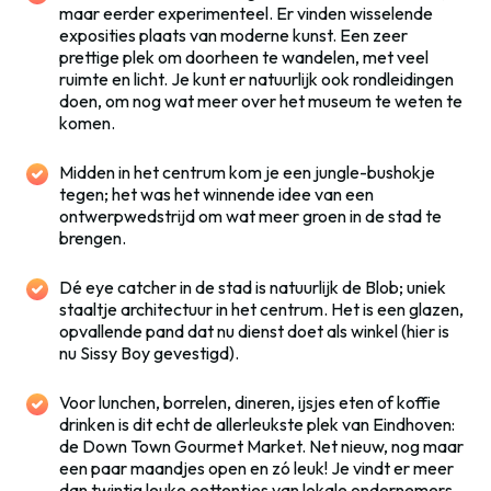
maar eerder experimenteel. Er vinden wisselende
exposities plaats van moderne kunst. Een zeer
prettige plek om doorheen te wandelen, met veel
ruimte en licht. Je kunt er natuurlijk ook rondleidingen
doen, om nog wat meer over het museum te weten te
komen.
Midden in het centrum kom je een jungle-bushokje
tegen; het was het winnende idee van een
ontwerpwedstrijd om wat meer groen in de stad te
brengen.
Dé eye catcher in de stad is natuurlijk de Blob; uniek
staaltje architectuur in het centrum. Het is een glazen,
opvallende pand dat nu dienst doet als winkel (hier is
nu Sissy Boy gevestigd).
Voor lunchen, borrelen, dineren, ijsjes eten of koffie
drinken is dit echt de allerleukste plek van Eindhoven:
de Down Town Gourmet Market. Net nieuw, nog maar
een paar maandjes open en zó leuk! Je vindt er meer
dan twintig leuke eettentjes van lokale ondernemers,