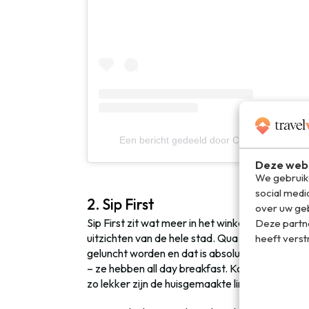
Een bericht gedeeld door Chatwick Coffee 
Deze webs
We gebruike
social medi
2. Sip First
over uw geb
Sip First zit wat meer in het winkelcentrum: Si
Deze partn
uitzichten van de hele stad. Qua looks is dit ook
heeft verst
geluncht worden en dat is absoluut een aanrade
– ze hebben all day breakfast. Koffie maken ne
zo lekker zijn de huisgemaakte limonades.