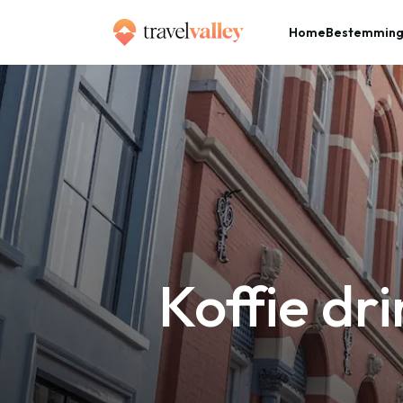
Home
Bestemmin
»
Home
Koffie drinken in Breda: dit zijn de 7 leukste tips
Koffie dri