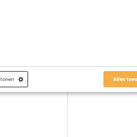
k buiten zitten. Het leuke is dat er ook regelmatig leuke
aristaworkshops, mocht je willen weten hoe je thuis ook
it inmiddels een kunstexpositie. Ben je in Breda en heb je
er dus zijn.
 tonen
Alles toe