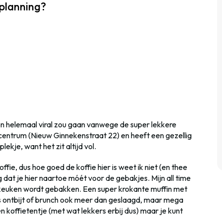
planning?
en helemaal viral zou gaan vanwege de super lekkere
t centrum (Nieuw Ginnekenstraat 22) en heeft een gezellig
lekje, want het zit altijd vol.
ffie, dus hoe goed de koffie hier is weet ik niet (en thee
g dat je hier naartoe móét voor de gebakjes. Mijn all time
 keuken wordt gebakken. Een super krokante muffin met
ls ontbijt of brunch ook meer dan geslaagd, maar mega
en koffietentje (met wat lekkers erbij dus) maar je kunt