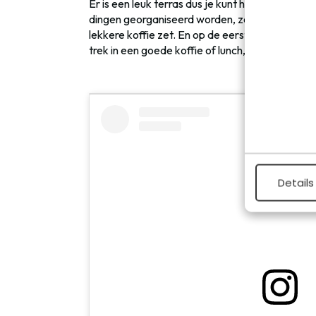
Er is een leuk terras dus je kunt hier ook heerlij
dingen georganiseerd worden, zoals kook- en b
lekkere koffie zet. En op de eerste verdieping z
trek in een goede koffie of lunch, dan moet je hi
Details