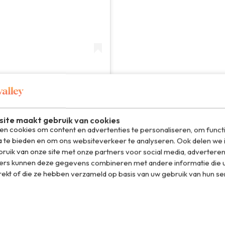
Roasters (@chatwickcoffee)
ite maakt gebruik van cookies
n cookies om content en advertenties te personaliseren, om funct
a te bieden en om ons websiteverkeer te analyseren. Ook delen we 
ruik van onze site met onze partners voor social media, adverteren
nt Janstraat 24. Het straatje met een van de mooiste
ers kunnen deze gegevens combineren met andere informatie die u
 de hipste koffiebar van Breda. En bij Sip First kan ook
rekt of die ze hebben verzameld op basis van uw gebruik van hun se
r. Ik ga er naartoe voor de
fluffy buttermilk pancakes
men ze hier heel serieus, met hoge kwaliteit bonen. Zeker