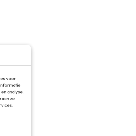
ies voor
informatie
 en analyse.
 aan ze
rvices.