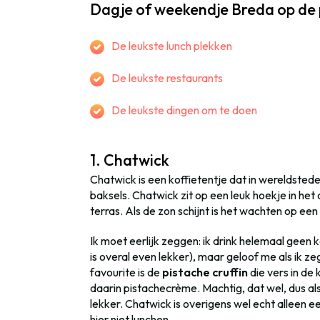
Dagje of weekendje Breda op de 
De leukste lunch plekken
De leukste restaurants
De leukste dingen om te doen
1. Chatwick
Chatwick is een koffietentje dat in wereldsted
baksels. Chatwick zit op een leuk hoekje in he
terras. Als de zon schijnt is het wachten op een p
Ik moet eerlijk zeggen: ik drink helemaal geen ko
is overal even lekker), maar geloof me als ik ze
favourite is de
pistache cruffin
die vers in de
daarin pistachecrème. Machtig, dat wel, dus a
lekker. Chatwick is overigens wel echt alleen e
hier niet lunchen.