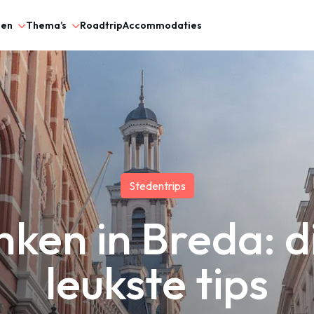
gen
Thema’s
Roadtrip
Accommodaties
Stedentrips
nken in Breda: di
leukste tips