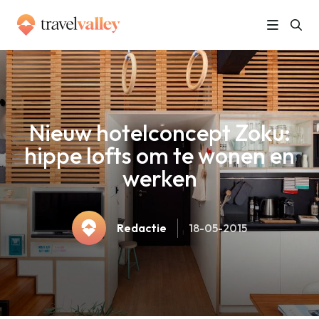
»
Home
Nieuw hotelconcept Zoku: hippe lofts om te wonen en werken
Nieuw hotelconcept Zoku:
hippe lofts om te wonen en
werken
Redactie
18-05-2015