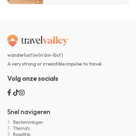
wanderlust (wŏn′dər-lŭst′)
A very strong or irresistible impulse to travel.
Volg onze socials
Snel navigeren
Bestemmingen
Thema’s
Roadtrip