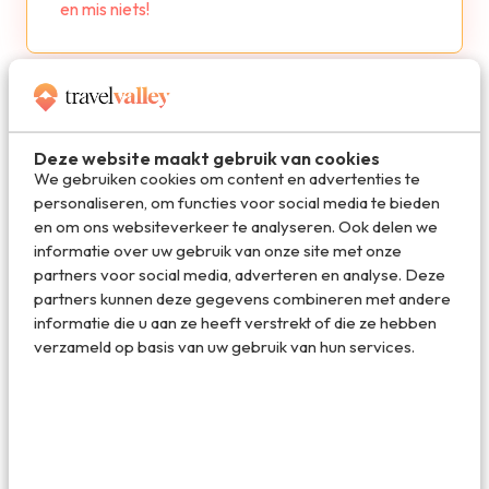
en mis niets!
Deze website maakt gebruik van cookies
De beste reisdeals van dit moment
We gebruiken cookies om content en advertenties te
personaliseren, om functies voor social media te bieden
en om ons websiteverkeer te analyseren. Ook delen we
Vakantie 2026: de beste
informatie over uw gebruik van onze site met onze
vakanties en aanbiedingen
partners voor social media, adverteren en analyse. Deze
Vakantiediscounter.nl
partners kunnen deze gegevens combineren met andere
informatie die u aan ze heeft verstrekt of die ze hebben
Vind de beste hotels voor jouw
verzameld op basis van uw gebruik van hun services.
reis
Booking.com
Topcampings met hoge
beoordelingen