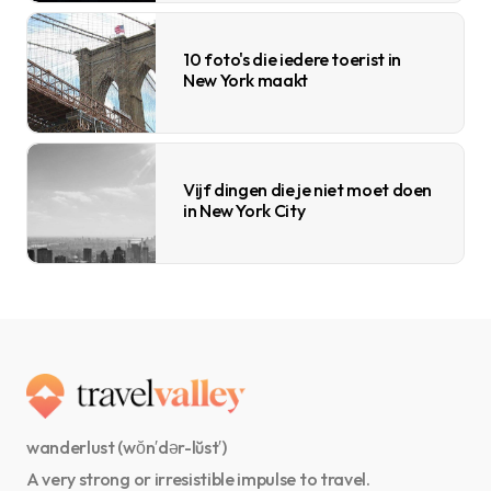
10 foto's die iedere toerist in
New York maakt
Vijf dingen die je niet moet doen
in New York City
wanderlust (wŏn′dər-lŭst′)
A very strong or irresistible impulse to travel.