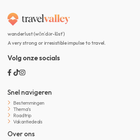
wanderlust (wŏn′dər-lŭst′)
A very strong or irresistible impulse to travel.
Volg onze socials
Snel navigeren
Bestemmingen
Thema’s
Roadtrip
Vakantiedeals
Over ons