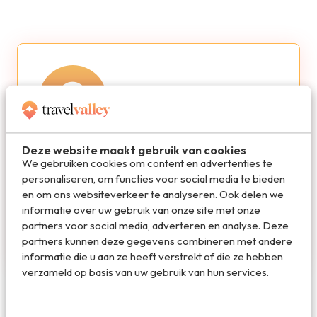
Deze website maakt gebruik van cookies
Redactie Travelvalley
We gebruiken cookies om content en advertenties te
personaliseren, om functies voor social media te bieden
De redactie van Travelvalley houd je op de
en om ons websiteverkeer te analyseren. Ook delen we
hoogte van reisnieuws en trends in de reiswereld.
informatie over uw gebruik van onze site met onze
Volg ons ook via TikTok, Facebook en Instagram
partners voor social media, adverteren en analyse. Deze
en mis niets!
partners kunnen deze gegevens combineren met andere
informatie die u aan ze heeft verstrekt of die ze hebben
verzameld op basis van uw gebruik van hun services.