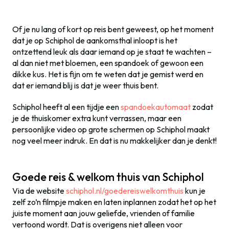
Of je nu lang of kort op reis bent geweest, op het moment
dat je op Schiphol de aankomsthal inloopt is het
ontzettend leuk als daar iemand op je staat te wachten –
al dan niet met bloemen, een spandoek of gewoon een
dikke kus. Het is fijn om te weten dat je gemist werd en
dat er iemand blij is dat je weer thuis bent.
Schiphol heeft al een tijdje een
spandoekautomaat
zodat
je de thuiskomer extra kunt verrassen, maar een
persoonlijke video op grote schermen op Schiphol maakt
nog veel meer indruk. En dat is nu makkelijker dan je denkt!
Goede reis & welkom thuis van Schiphol
Via de website
schiphol.nl/goedereiswelkomthuis
kun je
zelf zo’n filmpje maken en laten inplannen zodat het op het
juiste moment aan jouw geliefde, vrienden of familie
vertoond wordt. Dat is overigens niet alleen voor