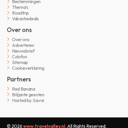
Bestemmingen
Thema’s
Roadtrip
Vakantiedeals
Over ons
Over ons
Adverteren
Nieuwsbrief
Colofon
Sitemap
Cookieverklaring
Partners
Red Banana
Briljante geesten
Hosted by: Savvii
© 2026
www.travelvalley.nl
. All Rights Reserved.