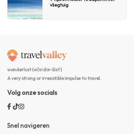
vliegtuig
wanderlust (wŏn′dər-lŭst′)
A very strong or irresistible impulse to travel.
Volg onze socials
Snel navigeren