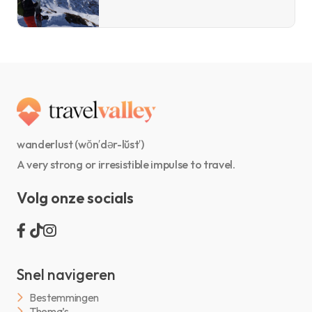
wanderlust (wŏn′dər-lŭst′)
A very strong or irresistible impulse to travel.
Volg onze socials
Snel navigeren
Bestemmingen
Thema’s