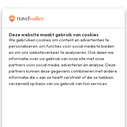
4. Skiën in de lente is hét moment om te
leren skiën
Hoor je altijd goede verhalen van wintersport, maar heb je
Deze website maakt gebruik van cookies
zelf nog nooit op de lange latten gestaan? Ben je best wel
We gebruiken cookies om content en advertenties te
benieuwd maar hoor je jezelf altijd zeggen: het is me te
personaliseren, om functies voor social media te bieden
koud, te duur en lastig? Ook dan is skiën in de lente een
en om ons websiteverkeer te analyseren. Ook delen we
mooie manier om kennis te maken met de wintersport.
informatie over uw gebruik van onze site met onze
Omdat de Franse Bergen graag nieuwe bezoekers zien
partners voor social media, adverteren en analyse. Deze
komen en ze enthousiast willen maken voor een nieuw
partners kunnen deze gegevens combineren met andere
seizoen, zijn er veel aanbiedingen speciaal voor beginners.
informatie die u aan ze heeft verstrekt of die ze hebben
Wat dacht je van gratis lessen, gratis skipassen en flinke
verzameld op basis van uw gebruik van hun services.
korting op de skihuur? Dat maakt de totaalprijs van
wintersport een stuk aantrekkelijker. Daarbij valt het
argument ’te koud’ ook direct af wanneer je punt één
hierboven nogmaals leest.