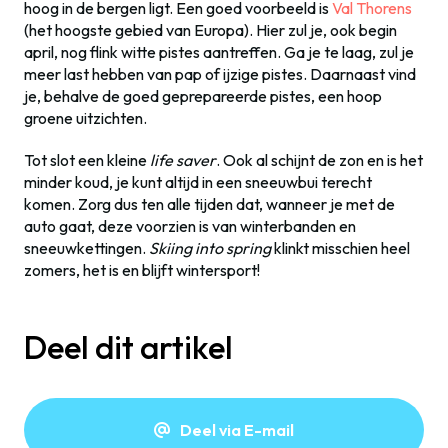
hoog in de bergen ligt. Een goed voorbeeld is
Val Thorens
(het hoogste gebied van Europa). Hier zul je, ook begin
april, nog flink witte pistes aantreffen. Ga je te laag, zul je
meer last hebben van pap of ijzige pistes. Daarnaast vind
je, behalve de goed geprepareerde pistes, een hoop
groene uitzichten.
Tot slot een kleine
life saver
. Ook al schijnt de zon en is het
minder koud, je kunt altijd in een sneeuwbui terecht
komen. Zorg dus ten alle tijden dat, wanneer je met de
auto gaat, deze voorzien is van winterbanden en
sneeuwkettingen.
Skiing into spring
klinkt misschien heel
zomers, het is en blijft wintersport!
Deel dit artikel
Deel via E-mail