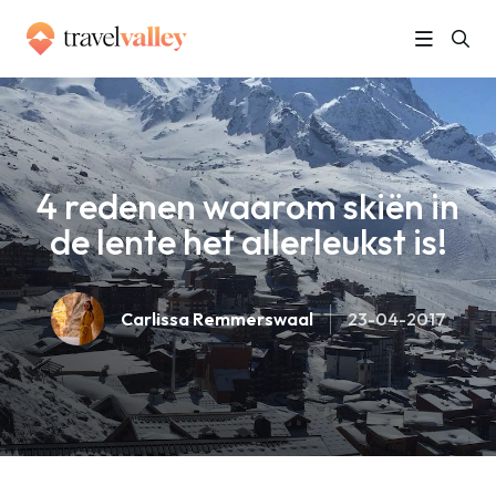
»
Home
4 redenen waarom skiën in de lente het allerleukst is!
4 redenen waarom skiën in
de lente het allerleukst is!
Carlissa Remmerswaal
23-04-2017