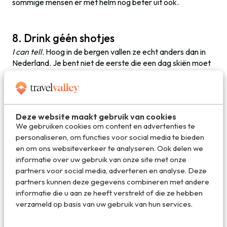
sommige mensen er mét helm nog beter uit ook.
8. Drink géén shotjes
I can tell
. Hoog in de bergen vallen ze echt anders dan in
Nederland. Je bent niet de eerste die een dag skiën moet
missen vanwege een houten kop.
9. Geef nooit je echte naam of nummer in
Deze website maakt gebruik van cookies
de après-ski
We gebruiken cookies om content en advertenties te
Een week later moet je je gewoon weer bij je baas op
personaliseren, om functies voor social media te bieden
kantoor melden en hebben zij alle hilarische filmpjes
en om ons websiteverkeer te analyseren. Ook delen we
waarin jij getagd bent al 24 keer bekeken.
What happens
informatie over uw gebruik van onze site met onze
in Gerlos, stays in Gerlos
.
partners voor social media, adverteren en analyse. Deze
partners kunnen deze gegevens combineren met andere
informatie die u aan ze heeft verstrekt of die ze hebben
Deel dit artikel
verzameld op basis van uw gebruik van hun services.