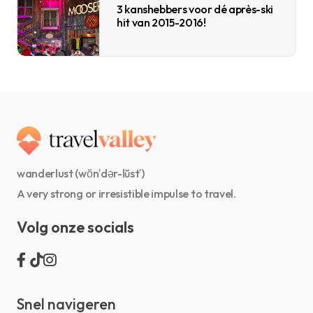
3 kanshebbers voor dé après-ski
hit van 2015-2016!
wanderlust (wŏn′dər-lŭst′)
A very strong or irresistible impulse to travel.
Volg onze socials
Snel navigeren