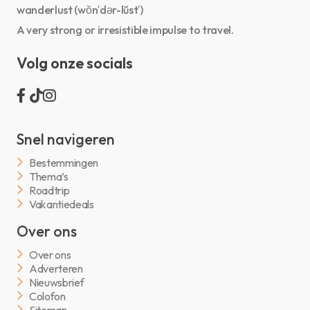
wanderlust (wŏn′dər-lŭst′)
A very strong or irresistible impulse to travel.
Volg onze socials
Snel navigeren
Bestemmingen
Thema’s
Roadtrip
Vakantiedeals
Over ons
Over ons
Adverteren
Nieuwsbrief
Colofon
Sitemap