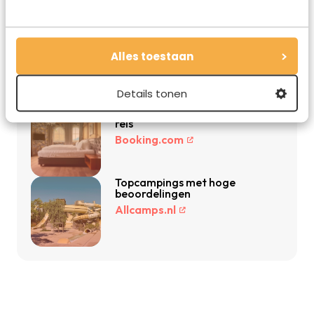
De beste reisdeals van dit moment
Vakantie 2026: de beste
vakanties en aanbiedingen
Alles toestaan
Vakantiediscounter.nl
Details tonen
Vind de beste hotels voor jouw
reis
Booking.com
Topcampings met hoge
beoordelingen
Allcamps.nl