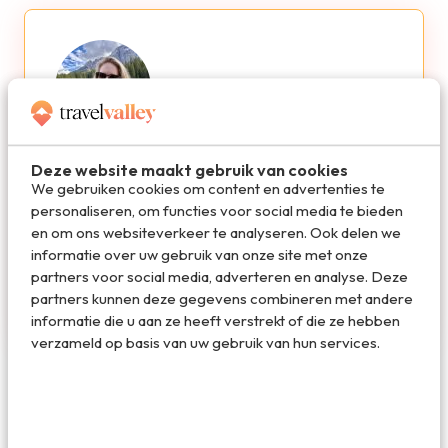
Marloes de Hooge
Deze website maakt gebruik van cookies
We gebruiken cookies om content en advertenties te
personaliseren, om functies voor social media te bieden
Marloes is oprichter en hoofdredacteur van
en om ons websiteverkeer te analyseren. Ook delen we
Travelvalley. Ze schreef de succesvolle
informatie over uw gebruik van onze site met onze
reisboeken Bucketlist Reizen, Bucketlist
partners voor social media, adverteren en analyse. Deze
Stedentrips en Waanzinnige Roadtrips. Ze is gek
partners kunnen deze gegevens combineren met andere
op schrijven, reizen en hardlopen.
informatie die u aan ze heeft verstrekt of die ze hebben
verzameld op basis van uw gebruik van hun services.