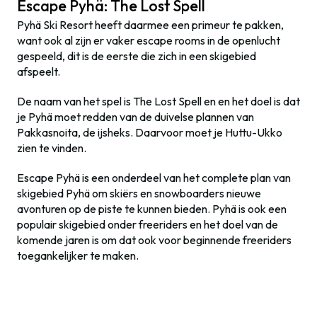
Escape Pyhä: The Lost Spell
Pyhä Ski Resort heeft daarmee een primeur te pakken,
want ook al zijn er vaker escape rooms in de openlucht
gespeeld, dit is de eerste die zich in een skigebied
afspeelt.
De naam van het spel is The Lost Spell en en het doel is dat
je Pyhä moet redden van de duivelse plannen van
Pakkasnoita
, de ijsheks. Daarvoor moet je Huttu-Ukko
zien te vinden.
Escape Pyhä is een onderdeel van het complete plan van
skigebied Pyhä
om skiërs en snowboarders nieuwe
avonturen op de piste te kunnen bieden. Pyhä
is ook een
populair skigebied onder freeriders en het doel van de
komende jaren is om dat ook voor beginnende freeriders
toegankelijker te maken.