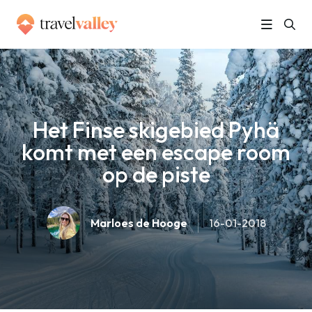
»
Home
Het Finse skigebied Pyhä komt met een escape room op de piste
Het Finse skigebied Pyhä
komt met een escape room
op de piste
Marloes de Hooge
16-01-2018