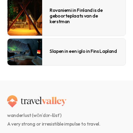
Rovaniemi in Finland is de
geboorteplaats van de
kerstman
Slapen in een iglo in Fins Lapland
wanderlust (wŏn′dər-lŭst′)
A very strong or irresistible impulse to travel.