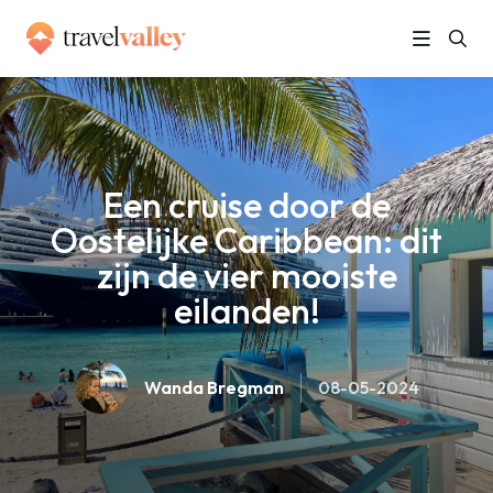
»
Home
Een cruise door de Oostelijke Caribbean: dit zijn de vier mooiste eilanden!
Een cruise door de
Oostelijke Caribbean: dit
zijn de vier mooiste
eilanden!
Wanda Bregman
08-05-2024