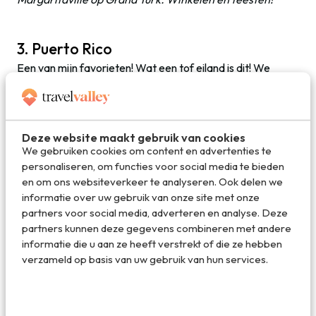
3. Puerto Rico
Een van mijn favorieten! Wat een tof eiland is dit! We
meren ’s middags aan en varen richting de hoofdstad San
Juan langs het beroemde fort/ kasteel San Felipe del
Morro. Ik start in het fort Buchanan midden in de stad dat
nog steeds wordt gebruikt. Heel indrukwekkend en het
Deze website maakt gebruik van cookies
laat de complete historie zien van dit fort en de historische
We gebruiken cookies om content en advertenties te
gebouwen in de stad. Daarna ga ik naar het regenwoud El
personaliseren, om functies voor social media te bieden
Yunque, dat Heilig land betekent volgens de Taino-
en om ons websiteverkeer te analyseren. Ook delen we
indianen. Het regent er zo’n 280 dagen per jaar. Je vindt
informatie over uw gebruik van onze site met onze
hier een kleine 18.000 kilometer aan rivieren en vele
partners voor social media, adverteren en analyse. Deze
watervallen. Op het moment dat ik er was waren veel
partners kunnen deze gegevens combineren met andere
wandelroutes helaas dicht vanwege onderhoud. Maar dat
informatie die u aan ze heeft verstrekt of die ze hebben
moet over twee jaar klaar zijn en dan kun je kilometers
verzameld op basis van uw gebruik van hun services.
wandelen in dit prachtige gebied met inheemse tropische
flora en fauna. Belangrijk is dat je de borden volgt of met
een gids op pad gaat, want je zal niet de eerste zijn die