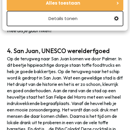
Alles toestaan
Details tonen
De natuur is zo mooi in El Yunque. Neem wel een gids
mee als je gaat hiken!
4. San Juan, UNESCO werelderfgoed
Op de terugweg naar San Juan komen we door Palmer. In
dit beetje hippieachtige dorpje staan toffe foodtrucks en
heb je goede bakkertjes. Op de terugweg naar het schip
word ik gedropt in San Juan. Wat een geweldige stad is dit!
Het druipt van de historie en het is er zo schoon, kleurrijk
en goed onderhouden. Aan de rand van de stad op een
heuveltje staat het San Felipe del Morro met een wel heel
indrukwekkende begraafplaats. Vanaf de heuvel heb je
een mooie zonsondergang. Het wordt dan ook druk met
mensen die daar komen chillen. Daarna is het tijd om de
lokale drank uit te proberen in een van de vele toffe
barretjes. En dat is… de Piña Colada! Deze cocktail is in