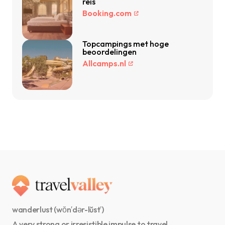
reis
Booking.com
Topcampings met hoge
beoordelingen
Allcamps.nl
wanderlust (wŏn′dər-lŭst′)
A very strong or irresistible impulse to travel.