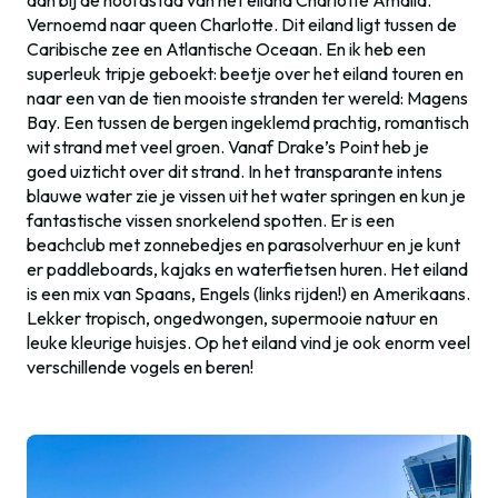
aan bij de hoofdstad van het eiland Charlotte Amalia.
Vernoemd naar queen Charlotte. Dit eiland ligt tussen de
Caribische zee en Atlantische Oceaan. En ik heb een
superleuk tripje geboekt: beetje over het eiland touren en
naar een van de tien mooiste stranden ter wereld: Magens
Bay. Een tussen de bergen ingeklemd prachtig, romantisch
wit strand met veel groen. Vanaf Drake’s Point heb je
goed uizticht over dit strand. In het transparante intens
blauwe water zie je vissen uit het water springen en kun je
fantastische vissen snorkelend spotten. Er is een
beachclub met zonnebedjes en parasolverhuur en je kunt
er paddleboards, kajaks en waterfietsen huren. Het eiland
is een mix van Spaans, Engels (links rijden!) en Amerikaans.
Lekker tropisch, ongedwongen, supermooie natuur en
leuke kleurige huisjes. Op het eiland vind je ook enorm veel
verschillende vogels en beren!