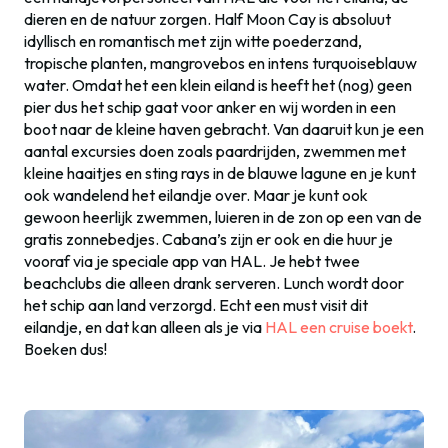
dieren en de natuur zorgen. Half Moon Cay is absoluut
idyllisch en romantisch met zijn witte poederzand,
tropische planten, mangrovebos en intens turquoiseblauw
water. Omdat het een klein eiland is heeft het (nog) geen
pier dus het schip gaat voor anker en wij worden in een
boot naar de kleine haven gebracht. Van daaruit kun je een
aantal excursies doen zoals paardrijden, zwemmen met
kleine haaitjes en sting rays in de blauwe lagune en je kunt
ook wandelend het eilandje over. Maar je kunt ook
gewoon heerlijk zwemmen, luieren in de zon op een van de
gratis zonnebedjes. Cabana’s zijn er ook en die huur je
vooraf via je speciale app van HAL. Je hebt twee
beachclubs die alleen drank serveren. Lunch wordt door
het schip aan land verzorgd. Echt een must visit dit
eilandje, en dat kan alleen als je via
HAL een cruise boekt
.
Boeken dus!