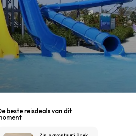
e beste reisdeals van dit
moment
Zin in avontuur? Boek