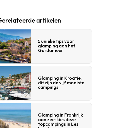
Gerelateerde artikelen
5 unieke tips voor
glamping aan het
Gardameer
Glamping in Kroatië:
dit zijn de vijf mooiste
campings
Glamping in Frankrijk
aan zee: kies deze
topcampings in Les