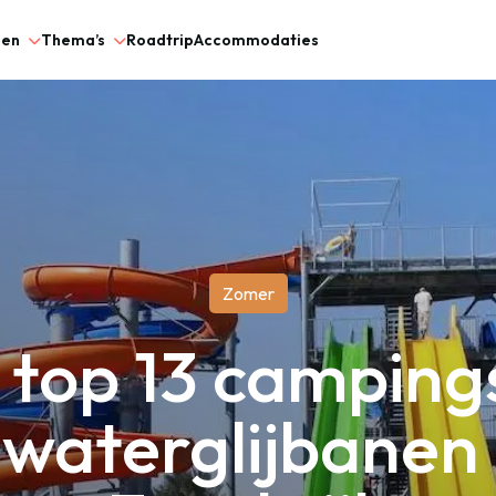
gen
Thema’s
Roadtrip
Accommodaties
Zomer
e top 13 campin
 waterglijbanen 