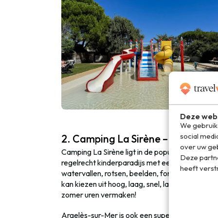
Deze webs
We gebruike
social medi
2. Camping La Sirène – Argelès-s
over uw geb
Camping La Sirène ligt in de populaire Zuid-F
Deze partn
regelrecht kinderparadijs met een schitterend
heeft verst
watervallen, rotsen, beelden, fonteinen, een wa
kan kiezen uit hoog, laag, snel, langzaam, kort
zomer uren vermaken!
Argelès-sur-Mer is ook een super gezellig stad