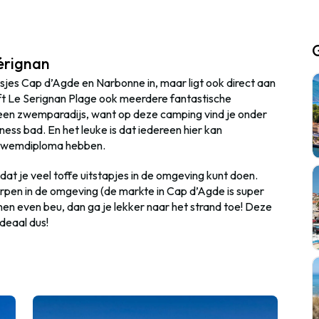
érignan
tsjes Cap d’Agde en Narbonne in, maar ligt ook direct aan
ft Le Serignan Plage ook meerdere fantastische
een zwemparadijs, want op deze camping vind je onder
ess bad. En het leuke is dat iedereen hier kan
 zwemdiploma hebben.
at je veel toffe uitstapjes in de omgeving kunt doen.
dorpen in de omgeving (de markte in Cap d’Agde is super
nen even beu, dan ga je lekker naar het strand toe! Deze
ideaal dus!