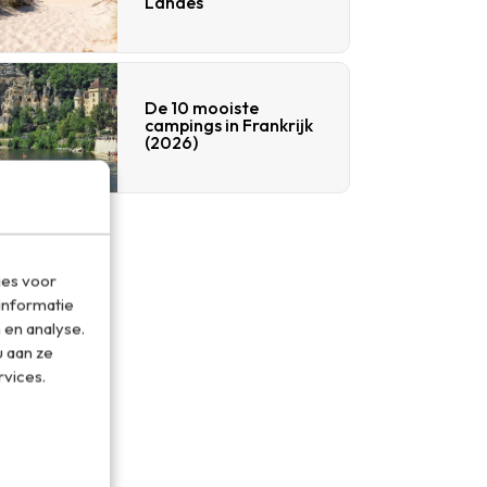
Landes
De 10 mooiste
campings in Frankrijk
(2026)
ies voor
informatie
 en analyse.
 aan ze
rvices.