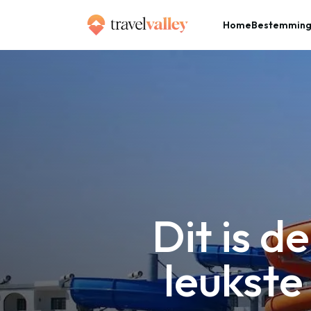
Home
Bestemmin
»
Home
Dit is de top 13 campings met de leukste waterglijbanen in Zuid-Frankrijk
Dit is d
leukste