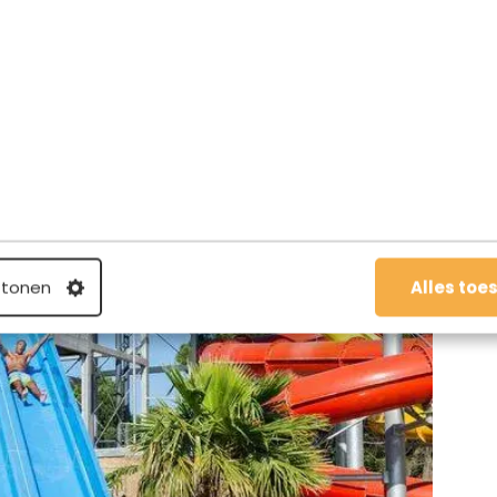
ng La Sirène is een heel goed idee!
 tonen
Alles toe