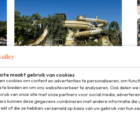
ite maakt gebruik van cookies
n cookies om content en advertenties te personaliseren, om funct
a te bieden en om ons websiteverkeer te analyseren. Ook delen we 
ur-Mer
ruik van onze site met onze partners voor social media, adverteren
ranse badplaats Argelès-sur-Mer. Deze camping is een
ers kunnen deze gegevens combineren met andere informatie die u
 subtropisch zwembad. In dit zwembad vind je
rekt of die ze hebben verzameld op basis van uw gebruik van hun se
terspeeltuin en zelfs een jacuzzi. Wie gek is op glijbanen
 of lang. Met deze waterglijbanen kun je je komende
je, zeker in de zomermaanden. En je kunt er ook naar het