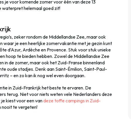
es je voor komende zomer voor één van deze 13
 waterpret helemaal goed zit!
rijk
eregio’s, zeker rondom de Middellandse Zee, maar ook
en waar je een heerlijke zomervakantie met je gezin kunt
e d’Azur, Ardèche en Provence. Stuk voor stuk unieke
 een hoop te bieden hebben. Zowel de Middellandse Zee
en in de zomer, maar ook het Zuid-Franse binnenland
te oude stadjes. Denk aan Saint-Émilion, Saint-Paul-
rritz – en zo kan ik nog wel even doorgaan.
ie in Zuid-Frankrijk het beste te ervaren. De
ers terug. Niet voor niets weten vele Nederlanders deze
 je kiest voor een van
deze toffe campings in Zuid-
 nooit te vergeten!