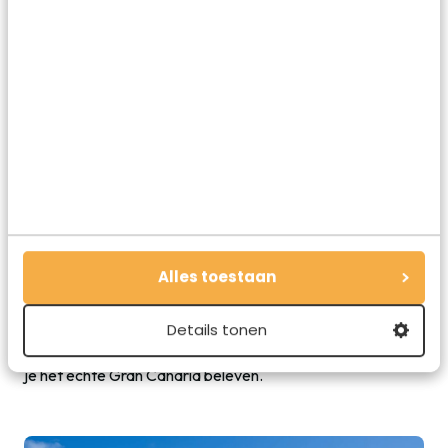
6. Struin door de hoofdstad Las Palmas
Las Palmas, de bruisende hoofdstad van Gran Canaria, is
een perfecte bestemming voor een dagtrip. Start in de
wijk Vegueta, het historische hart van de stad uit de 15e
eeuw, waar Columbus ooit voet aan wal zette. Hier
wandel je door sfeervolle, geplaveide straatjes die de
charme van vroeger ademen. Bezoek ook zeker de
indrukwekkende Santa Ana-kathedraal en het gezellige
Plaza de Santa Ana.
Vlakbij het stadscentrum vind je Las Canteras, een
prachtig stadsstrand aan een boulevard vol leuke
Alles toestaan
restaurants en cafés. Geniet hier van de Canarische
keuken, of maak een omweg naar Calle de Triana voor
Details tonen
wat winkelen bij bekende merken als Zara en Mango. Las
Palmas combineert cultuur, strand en lekker eten. Hier kun
je het echte Gran Canaria beleven.