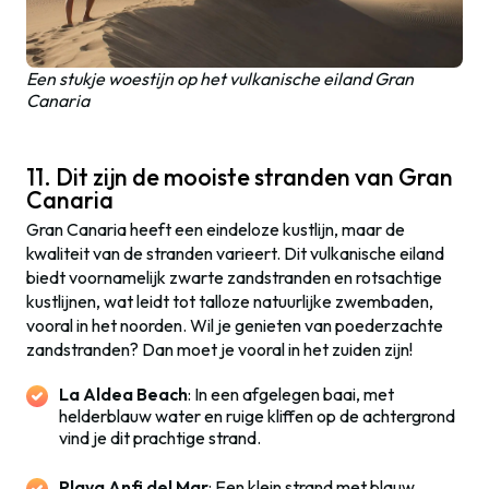
Een stukje woestijn op het vulkanische eiland Gran
Canaria
11. Dit zijn de mooiste stranden van Gran
Canaria
Gran Canaria heeft een eindeloze kustlijn, maar de
kwaliteit van de stranden varieert. Dit vulkanische eiland
biedt voornamelijk zwarte zandstranden en rotsachtige
kustlijnen, wat leidt tot talloze natuurlijke zwembaden,
vooral in het noorden. Wil je genieten van poederzachte
zandstranden? Dan moet je vooral in het zuiden zijn!
La Aldea Beach
: In een afgelegen baai, met
helderblauw water en ruige kliffen op de achtergrond
vind je dit prachtige strand.
Playa Anfi del Mar
: Een klein strand met blauw