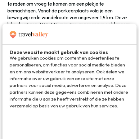
te raden om vroeg te komen om een plekje te
bemachtigen. Vanaf de parkeerplaats volg je een
bewegwijzerde wandelroute van ongeveer 1,5 km. Deze
hike duurt zo’n 30 tot 45 minuten, maar er zijn ook langere
routes in de omgeving voor de avontuurlijke wandelaars.
Eenmaal boven word je beloond met een adembenemend
panoramisch uitzicht over de bergen en valleien. Bij helder
weer kun je zelfs Tenerife in de verte zien liggen.
Deze website maakt gebruik van cookies
We gebruiken cookies om content en advertenties te
▸
Tip
: Dit is ook een geweldige plek om de mooiste
personaliseren, om functies voor social media te bieden
zonsondergangen te bewonderen!
en om ons websiteverkeer te analyseren. Ook delen we
informatie over uw gebruik van onze site met onze
partners voor social media, adverteren en analyse. Deze
partners kunnen deze gegevens combineren met andere
informatie die u aan ze heeft verstrekt of die ze hebben
verzameld op basis van uw gebruik van hun services.