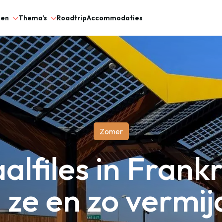
gen
Thema’s
Roadtrip
Accommodaties
Zomer
lfiles in Frankri
 ze en zo vermijd