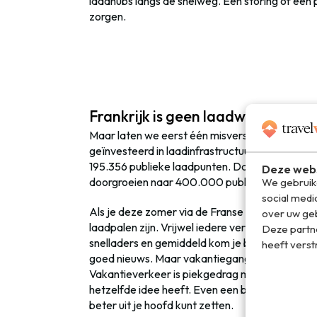
laadhubs langs de snelweg. Eén storing of een p
zorgen.
Frankrijk is geen laadwoestijn me
Maar laten we eerst één misverstand wegnemen:
geïnvesteerd in laadinfrastructuur. Volgens
Ave
195.356 publieke laadpunten. Dat is een groei van
Deze webs
doorgroeien naar 400.000 publieke laadpunten 
We gebruike
social medi
Als je deze zomer via de Franse tolwegen naar he
over uw geb
laadpalen zijn. Vrijwel iedere verzorgingsplaats
Deze partn
snelladers en gemiddeld kom je binnen iedere 5
heeft verst
goed nieuws. Maar vakantiegangers doorbreke
Vakantieverkeer is piekgedrag met een caravan,
hetzelfde idee heeft. Even een broodje halen e
beter uit je hoofd kunt zetten.