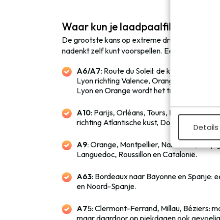
Waar kun je laadpaalfiles verwa
De grootste kans op extreme drukte zit op voo
nadenkt zelf kunt voorspellen. Een kort overzic
A6/A7
: Route du Soleil: de klassieker. Va
Lyon richting Valence, Orange, Avignon, Ma
Lyon en Orange wordt het traditioneel ext
A10
: Parijs, Orléans, Tours, Poitiers, Bor
richting Atlantische kust, Dordogne, Baske
Details
A9
: Orange, Montpellier, Narbonne, Perpig
Languedoc, Roussillon en Catalonië.
A63
: Bordeaux naar Bayonne en Spanje: e
en Noord-Spanje.
A7
5: Clermont-Ferrand, Millau, Béziers: mo
maar daardoor op piekdagen ook gevoelig