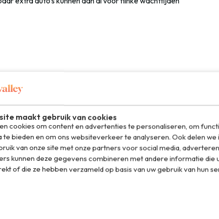
aar extra auto’s kunnen dan al voor flinke wachttijden
er
 Frankrijk heeft de afgelopen jaren echt gigantisch
re-France
telde Frankrijk eind mei 2026 inmiddels
 16 procent in één jaar. Uiteindelijk wil Frankrijk
ite maakt gebruik van cookies
in 2030 maar daar zijn we nog lang niet.
n cookies om content en advertenties te personaliseren, om funct
a te bieden en om ons websiteverkeer te analyseren. Ook delen we 
t zuiden rijdt, hoef je niet bang te zijn dat er geen
ruik van onze site met onze partners voor social media, adverteren
 langs de autoroute beschikt inmiddels over flink wat
ers kunnen deze gegevens combineren met andere informatie die u
0 kilometer sowieso een laadlocatie tegen. Dat is op zich
rekt of die ze hebben verzameld op basis van uw gebruik van hun se
n het gemiddelde waarop de capaciteit berekend is.
 twee kinderen achterin en iedereen die rond lunchtijd
n ondertussen laden. Ga er maar vanuit dat je dat dus