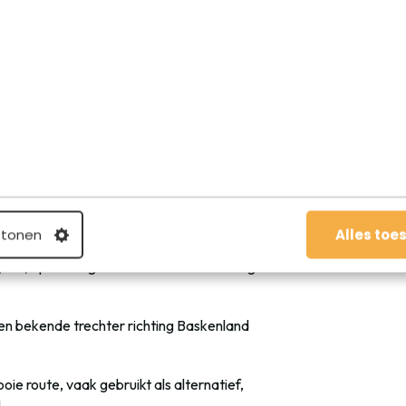
chten?
ral op de bekende noord-zuidroutes die als je goed
ht:
nuit Luxemburg, Metz, Dijon, Beaune en
rseille of de Côte d’Azur. Vooral tussen
reem druk.
deaux: populair voor vakantiegangers
nland en Spanje.
 tonen
Alles toe
nan, Spaanse grens: veel verkeer richting
en bekende trechter richting Baskenland
oie route, vaak gebruikt als alternatief,
.