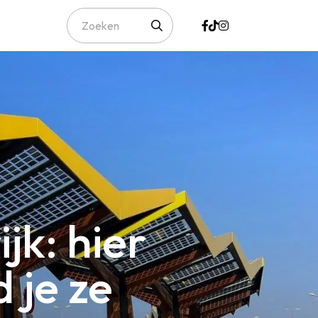
jk: hier
 je ze