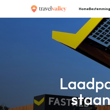
Home
Bestemmin
»
Home
Laadpaalfiles in Frankrijk: hier staan ze en zo vermijd je ze
Laadpaa
staan