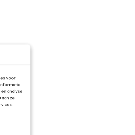
ies voor
informatie
 en analyse.
 aan ze
rvices.