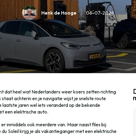
Henk de Hooge
06-07-2026
D
t dat heel wat Nederlanders weer koers zetten richting
staat achterin en je navigatie wijst je snelste route
r de laatste jaren wel iets veranderd op de bekende
t een elektrische auto.
er inmiddels ook meerdere van. Maar naast files bij
du Soleil krijg je als vakantieganger met een elektrische