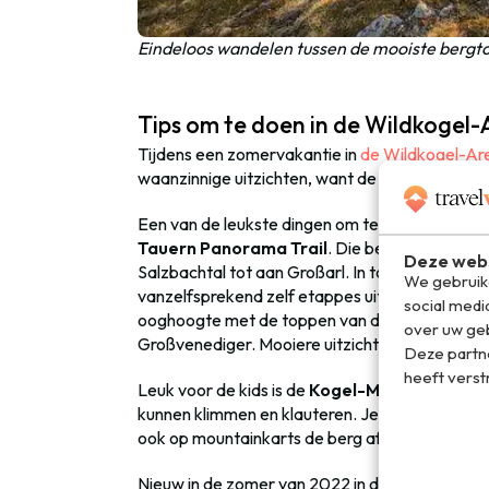
Eindeloos wandelen tussen de mooiste bergt
Tips om te doen in de Wildkogel
Tijdens een zomervakantie in
de Wildkogel-Ar
waanzinnige uitzichten, want de Wildkogel-Are
Een van de leukste dingen om te doen in de W
Tauern Panorama Trail
. Die begint bij de i
Deze webs
Salzbachtal tot aan Großarl. In totaal vind je
We gebruike
vanzelfsprekend zelf etappes uitkiezen die bij j
social medi
ooghoogte met de toppen van de Großes Wiesb
over uw geb
Großvenediger. Mooiere uitzichten ga je in Oost
Deze partn
heeft verst
Leuk voor de kids is de
Kogel-Mogel
, een spe
kunnen klimmen en klauteren. Je vindt ‘m boven
ook op mountainkarts de berg af crossen naar he
Nieuw in de zomer van 2022 in de Wildkogel-Ar