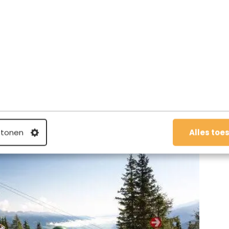
bt er prachtig uitzicht op de gletsjer!
e Park vind je nog meer mooie natuur in het Habachtal en
nt daar kun je naar smaragd zoeken, wat uniek is in
en spotten. Het is leuk om met een Ranger op pad te gaan.
den.
 tonen
Alles toe