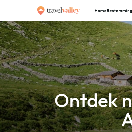
Home
Bestemmin
»
Home
Ontdek natuurparadijs Wildkogel-Arena in de zomer
Ontdek n
A