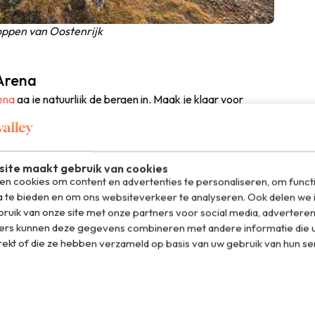
oppen van Oostenrijk
-Arena
ena
ga je natuurlijk de bergen in. Maak je klaar voor
na kun je een regelrecht natuurparadijs noemen!
ildkogel-Arena is de langeafstandswandelweg
Hohe
ndrukwekkende Krimml watervallen en loopt van het
ite maakt gebruik van cookies
 hier meer dan 275 kilometer aan wandelpaden. Je kunt
n cookies om content en advertenties te personaliseren, om funct
e passen, die gemiddeld zo’n vijf uur duren. Je wandelt op
a te bieden en om ons websiteverkeer te analyseren. Ook delen we 
achhorn, de Großglockner, de Kitzsteinhorn en
ruik van onze site met onze partners voor social media, adverteren
enrijk niet vinden.
ers kunnen deze gegevens combineren met andere informatie die u
rekt of die ze hebben verzameld op basis van uw gebruik van hun se
elplaats met veel toffe houten speeltoestellen waar ze
aan de kabelbaan op de Wildkogel. En van hieruit kun je
t dal over een route van zo’n 4 kilometer lang.
ena is een waterreservoir op 2.100 meter hoogte. Het is