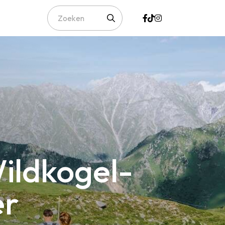
ildkogel-
er