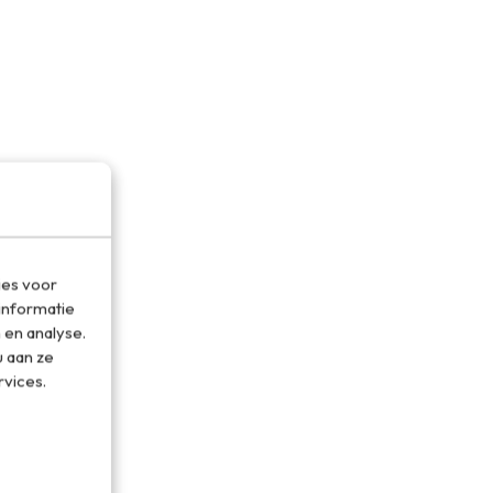
ies voor
informatie
 en analyse.
 aan ze
rvices.