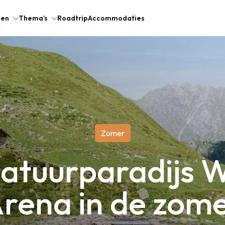
gen
Thema’s
Roadtrip
Accommodaties
Zomer
atuurparadijs W
rena in de zom