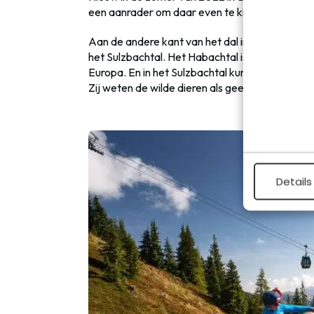
een aanrader om daar even te kijken, want je he
Aan de andere kant van het dal in het National
het Sulzbachtal. Het Habachtal is bijzonder, wa
Europa. En in het Sulzbachtal kun je wilde dier
Zij weten de wilde dieren als geen ander te vin
Details