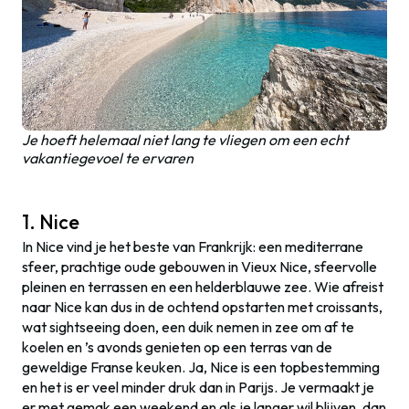
Je hoeft helemaal niet lang te vliegen om een echt
vakantiegevoel te ervaren
1. Nice
In Nice vind je het beste van Frankrijk: een mediterrane
sfeer, prachtige oude gebouwen in Vieux Nice, sfeervolle
pleinen en terrassen en een helderblauwe zee. Wie afreist
naar Nice kan dus in de ochtend opstarten met croissants,
wat sightseeing doen, een duik nemen in zee om af te
koelen en ’s avonds genieten op een terras van de
geweldige Franse keuken. Ja, Nice is een topbestemming
en het is er veel minder druk dan in Parijs. Je vermaakt je
er met gemak een weekend en als je langer wil blijven, dan