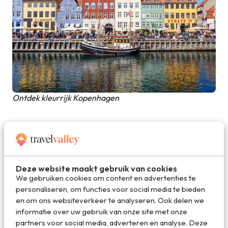
Ontdek kleurrijk Kopenhagen
3. Bari
De Italiaanse stad Bari vind je in het zuiden van het land in
de provincie
Puglia
. Naast de stad zelf bezoeken, is het
Deze website maakt gebruik van cookies
dus ook een uitstekend beginpunt voor een reis door de
We gebruiken cookies om content en advertenties te
regio. Bari kent nog geen massatoerisme en de stad heeft
personaliseren, om functies voor social media te bieden
een oud en nieuw gedeelte. Al dwalend door de steegjes
en om ons websiteverkeer te analyseren. Ook delen we
merk je snel dat je in Italië bent. Plof af en toe neer op een
informatie over uw gebruik van onze site met onze
terras voor een heerlijk stuk pizza, pasta en wijn uit de
partners voor social media, adverteren en analyse. Deze
streek. Het plaatsje Polignano a Mare is populair vanwege