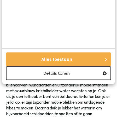
omgeving:
San Sebastian
ligt op slechts 100 kilometer van
Bilbao.
▸
Tip
:
lees hier de beste tips om te doen en zien in Bilbao
5. Kefalonia
Kefalonia
is een stuk minder bekend dan andere Griekse
Alles toestaan
eilanden en we durven dit dan ook een nog redelijk
onontdekte parel te noemen. Het bounty-achtige eiland is
Details tonen
een geweldige vakantiebestemming. Een weelderig groen
landschap van bergen met olijfbomen, hoge cipressen,
bijenkorven, wijngaarden en uitzonderlijk mooie stranden
met azuurblauw kristalhelder water wachten op je. Ook
als je een liefhebber bent van outdooractiviteiten kun je er
je lol op: er zijn bijzonder mooie plekken om uitdagende
hikes te maken. Daarna duik je lekker het water in om
bijvoorbeeld schildpadden te spotten of te gaan