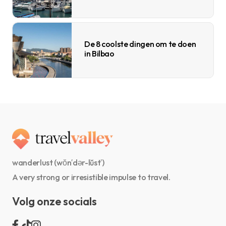
De 8 coolste dingen om te doen
in Bilbao
wanderlust (wŏn′dər-lŭst′)
A very strong or irresistible impulse to travel.
Volg onze socials