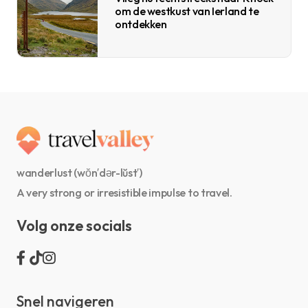
om de westkust van Ierland te
ontdekken
wanderlust (wŏn′dər-lŭst′)
A very strong or irresistible impulse to travel.
Volg onze socials
Snel navigeren