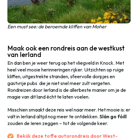
Een must see: de beroemde kliffen van Moher
Maak ook een rondreis aan de westkust
van Ierland
En dan ben je weer terug op het vliegveld in Knock. Met
heel veel mooie herinneringen rijker. Uitzichten op ruige
kliffen, uitgestrekte stranden, sfeervolle dorpjes en
gastvrije pubs die je niet snel meer zult vergeten.
Rondreizen door Ierland is de allerbeste manier om je de
magie van dit land écht te laten voelen.
Misschien smaakt deze reis wel naar meer. Het mooie is: er
valt in Ierland altijd nog meer te ontdekken.
Slán go fóill
zouden de Ieren zeggen – tot de volgende keer.
Bekijk deze toffe autorondreis door West-