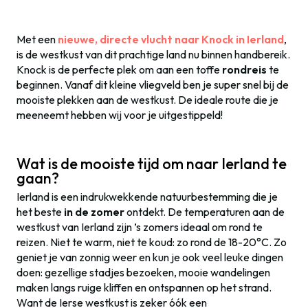
Met een
nieuwe, directe vlucht naar Knock in Ierland
,
is de westkust van dit prachtige land nu binnen handbereik.
Knock is de perfecte plek om aan een toffe
rondreis
te
beginnen. Vanaf dit kleine vliegveld ben je super snel bij de
mooiste plekken aan de westkust. De ideale route die je
meeneemt hebben wij voor je uitgestippeld!
Wat is de mooiste tijd om naar Ierland te
gaan?
Ierland is een indrukwekkende natuurbestemming die je
het beste
in de zomer
ontdekt. De temperaturen aan de
westkust van Ierland zijn ’s zomers ideaal om rond te
reizen. Niet te warm, niet te koud: zo rond de 18-20°C. Zo
geniet je van zonnig weer en kun je ook veel leuke dingen
doen: gezellige stadjes bezoeken, mooie wandelingen
maken langs ruige kliffen en ontspannen op het strand.
Want de Ierse westkust is zeker óók een