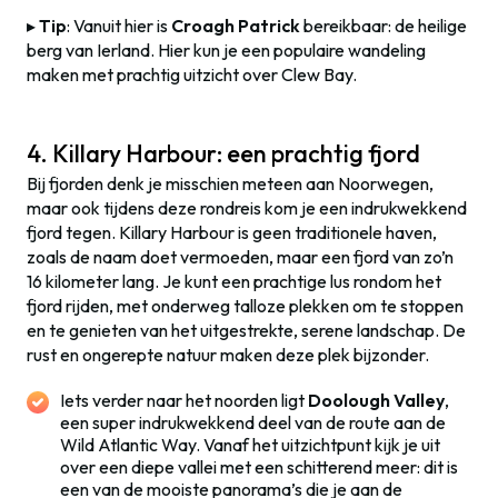
▸
Tip
: Vanuit hier is
Croagh Patrick
bereikbaar: de heilige
berg van Ierland. Hier kun je een populaire wandeling
maken met prachtig uitzicht over Clew Bay.
4. Killary Harbour: een prachtig fjord
Bij fjorden denk je misschien meteen aan Noorwegen,
maar ook tijdens deze rondreis kom je een indrukwekkend
fjord tegen. Killary Harbour is geen traditionele haven,
zoals de naam doet vermoeden, maar een fjord van zo’n
16 kilometer lang. Je kunt een prachtige lus rondom het
fjord rijden, met onderweg talloze plekken om te stoppen
en te genieten van het uitgestrekte, serene landschap. De
rust en ongerepte natuur maken deze plek bijzonder.
Iets verder naar het noorden ligt
Doolough Valley
,
een super indrukwekkend deel van de route aan de
Wild Atlantic Way. Vanaf het uitzichtpunt kijk je uit
over een diepe vallei met een schitterend meer: dit is
een van de mooiste panorama’s die je aan de