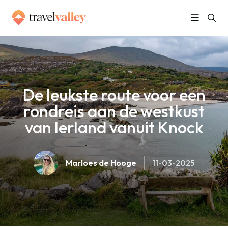
»
Home
De leukste route voor een rondreis aan de westkust van Ierland vanuit Knock
De leukste route voor een
rondreis aan de westkust
van Ierland vanuit Knock
Marloes de Hooge
11-03-2025