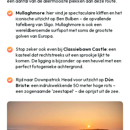
een aantal van de allermooiste plekken aan deze route.
Mullaghmore
: hier vind je spectaculaire kliffen en het
iconische uitzicht op Ben Bulben – de opvallende
tafelberg van Sligo. Mullaghmore is ook een
wereldberoemde surfspot met soms de grootste
golven van Europa.
Stop zeker ook even bij
Classiebawn Castle
: een
kasteel dat rechtstreeks uit een sprookje lijkt te
komen. De ligging is bijzonder: op een heuvel met een
perfect fotogenieke achtergrond.
Rijd naar Downpatrick Head voor uitzicht op
Dún
Briste
: een indrukwekkende 50 meter hoge rots –
een zogenaamde ‘zeestapel’ – die oprijst uit de zee.