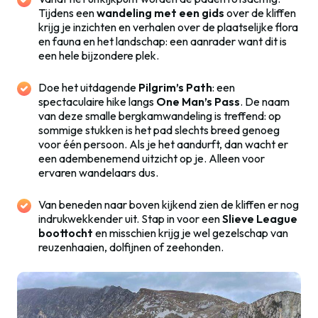
Tijdens een
wandeling met een gids
over de kliffen
krijg je inzichten en verhalen over de plaatselijke flora
en fauna en het landschap: een aanrader want dit is
een hele bijzondere plek.
Doe het uitdagende
Pilgrim’s Path
: een
spectaculaire hike langs
One Man’s Pass
. De naam
van deze smalle bergkamwandeling is treffend: op
sommige stukken is het pad slechts breed genoeg
voor één persoon. Als je het aandurft, dan wacht er
een adembenemend uitzicht op je. Alleen voor
ervaren wandelaars dus.
Van beneden naar boven kijkend zien de kliffen er nog
indrukwekkender uit. Stap in voor een
Slieve League
boottocht
en misschien krijg je wel gezelschap van
reuzenhaaien, dolfijnen of zeehonden.