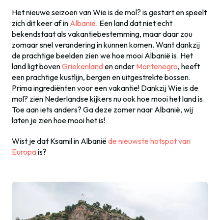
Het nieuwe seizoen van Wie is de mol? is gestart en speelt
zich dit keer af in
Albanië
. Een land dat niet echt
bekendstaat als vakantiebestemming, maar daar zou
zomaar snel verandering in kunnen komen. Want dankzij
de prachtige beelden zien we hoe mooi Albanië is. Het
land ligt boven
Griekenland
en onder
Montenegro
, heeft
een prachtige kustlijn, bergen en uitgestrekte bossen.
Prima ingrediënten voor een vakantie! Dankzij Wie is de
mol? zien Nederlandse kijkers nu ook hoe mooi het land is.
Toe aan iets anders? Ga deze zomer naar Albanië, wij
laten je zien hoe mooi het is!
Wist je dat Ksamil in Albanië
de nieuwste hotspot van
Europa
is?