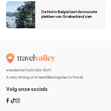
De Mol in België laat de mooiste
plekken van Griekenland zien
wanderlust (wŏn′dər-lŭst′)
A very strong or irresistible impulse to travel.
Volg onze socials