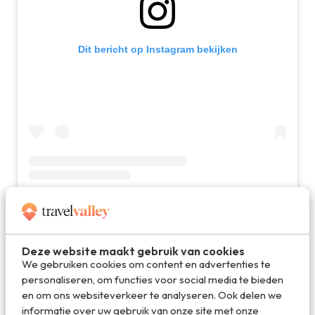
Dit bericht op Instagram bekijken
Een bericht dat is gedeeld door @theth_albania_
Deze website maakt gebruik van cookies
We gebruiken cookies om content en advertenties te
Geniet van de kust in Sarandë
personaliseren, om functies voor social media te bieden
De badplaats Sarandë is een heerlijke plek om te
en om ons websiteverkeer te analyseren. Ook delen we
bezoeken. Als echt kustdorp vind je hier een boulevard,
informatie over uw gebruik van onze site met onze