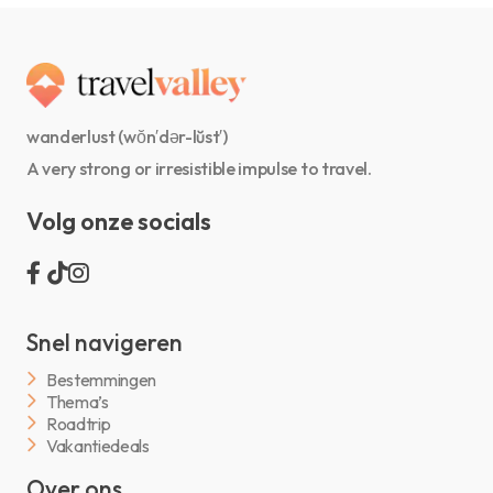
wanderlust (wŏn′dər-lŭst′)
A very strong or irresistible impulse to travel.
Volg onze socials
Snel navigeren
Bestemmingen
Thema’s
Roadtrip
Vakantiedeals
Over ons