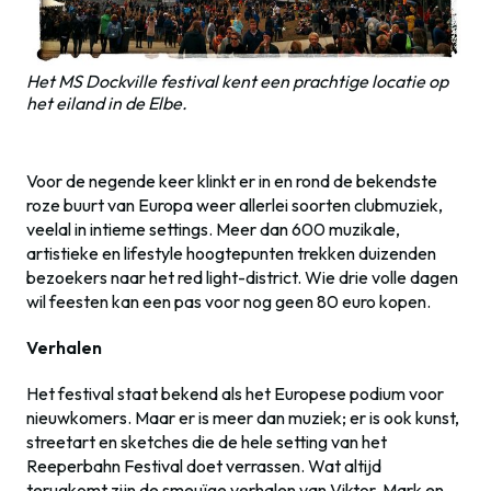
Het MS Dockville festival kent een prachtige locatie op
het eiland in de Elbe.
Voor de negende keer klinkt er in en rond de bekendste
roze buurt van Europa weer allerlei soorten clubmuziek,
veelal in intieme settings. Meer dan 600 muzikale,
artistieke en lifestyle hoogtepunten trekken duizenden
bezoekers naar het red light-district. Wie drie volle dagen
wil feesten kan een pas voor nog geen 80 euro kopen.
Verhalen
Het festival staat bekend als het Europese podium voor
nieuwkomers. Maar er is meer dan muziek; er is ook kunst,
streetart en sketches die de hele setting van het
Reeperbahn Festival doet verrassen. Wat altijd
terugkomt zijn de smeuïge verhalen van Viktor, Mark en