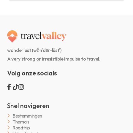
wanderlust (wŏn′dər-lŭst′)
A very strong or irresistible impulse to travel.
Volg onze socials
Snel navigeren
Bestemmingen
Thema’s
Roadtrip