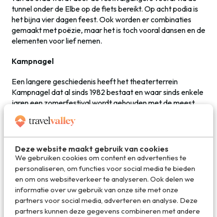
tunnel onder de Elbe op de fiets bereikt. Op acht podia is
het bijna vier dagen feest. Ook worden er combinaties
gemaakt met poëzie, maar het is toch vooral dansen en de
elementen voor lief nemen.
Kampnagel
Een langere geschiedenis heeft het theaterterrein
Kampnagel dat al sinds 1982 bestaat en waar sinds enkele
jaren een zomerfestival wordt gehouden met de meest
avantgardistische voorstellingen. Het festival is bekend en
bijzonder om de verbindingen die worden gelegd tussen
allerlei disciplines: dans, poppentheater, muziek, klassiek
toneel, ballet, zoals de voorstelling The Season van
Deze website maakt gebruik van cookies
Socalled waar het vooral draait om de kunst van het
We gebruiken cookies om content en advertenties te
poppenspel, maar wat wordt ondersteund door prachtige
personaliseren, om functies voor social media te bieden
live-muziek van een strijkkwartet. Het is theaterkunst die
en om ons websiteverkeer te analyseren. Ook delen we
je vooral moet beleven, zoals eigenlijk ieder festival.
informatie over uw gebruik van onze site met onze
partners voor social media, adverteren en analyse. Deze
partners kunnen deze gegevens combineren met andere