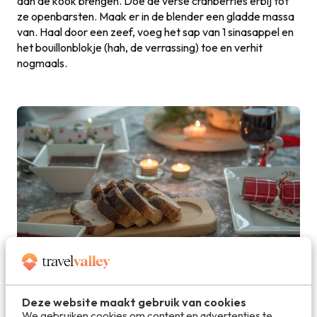
aan de kook brengen. Doe de verse cranberries erbij tot
ze openbarsten. Maak er in de blender een gladde massa
van. Haal door een zeef, voeg het sap van 1 sinasappel en
het bouillonblokje (hah, de verrassing) toe en verhit
nogmaals.
Deze website maakt gebruik van cookies
Onder de huid gevulde kalkoen
We gebruiken cookies om content en advertenties te