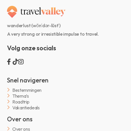
wanderlust (wŏn′dər-lŭst′)
A very strong or irresistible impulse to travel.
Volg onze socials
Snel navigeren
Bestemmingen
Thema’s
Roadtrip
Vakantiedeals
Over ons
Over ons