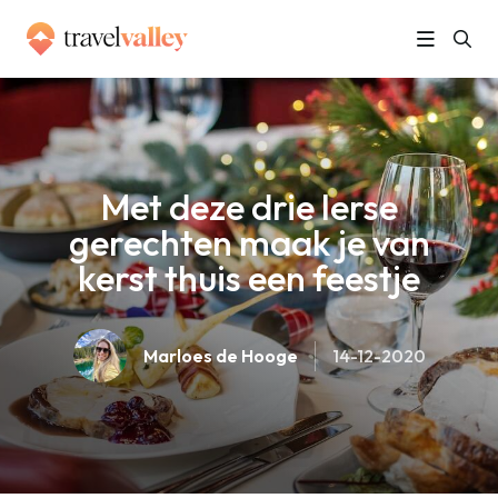
»
Home
Met deze drie Ierse gerechten maak je van kerst thuis een feestje
Met deze drie Ierse
gerechten maak je van
kerst thuis een feestje
Marloes de Hooge
14-12-2020