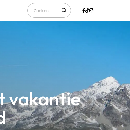
t vakantie
d