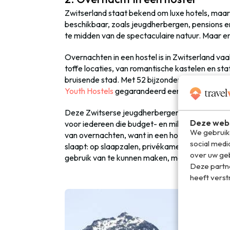
Zwitserland staat bekend om luxe hotels, maar
beschikbaar, zoals jeugdherbergen, pensions e
te midden van de spectaculaire natuur. Maar er
Overnachten in een hostel is in Zwitserland vaa
toffe locaties, van romantische kastelen en sta
bruisende stad. Met 52 bijzondere vestigingen o
Youth Hostels
gegarandeerd een fantastische s
Deze Zwitserse jeugdherbergen zijn echt niet 
Deze webs
voor iedereen die budget- en milieubewust op r
We gebruike
van overnachten, want in een hostel heb je veel 
social medi
slaapt: op slaapzalen, privékamers en zelfs f
over uw geb
gebruik van te kunnen maken, maar dat heb je er
Deze partn
heeft verst