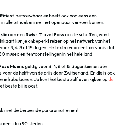
fficiënt, betrouwbaar en heeft ook nog eens een
ot in alle uithoeken met het openbaar vervoer komen.
et slim om een
Swiss Travel Pass
aan te schaffen, want
einkaart kun je onbeperkt reizen op het netwerk van het
voor 3, 4, 8 of 15 dagen. Het extra voordeel hiervan is dat
80 musea en tentoonstellingen in het hele land.
Pass Flexi
is geldig voor 3, 4, 8 of 15 dagen binnen één
je voor de helft van de prijs door Zwitserland. En die is ook
en in kabelbanen. Je kunt het beste zelf even kijken op
de
et beste bij je past.
 ook met de beroemde panoramatreinen!
in meer dan 90 steden