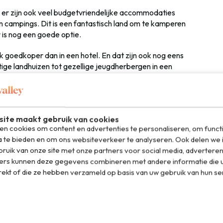
 er zijn ook veel budgetvriendelijke accommodaties
n campings. Dit is een fantastisch land om te kamperen
 is nog een goede optie.
k goedkoper dan in een hotel. En dat zijn ook nog eens
tige landhuizen tot gezellige jeugdherbergen in een
p verschillende locaties in Zwitserland vind je met
Swiss
laapplek voor weinig geld.
alleen voor de jeugd, maar vooral een hele goede keuze
ite maakt gebruik van cookies
eis gaat. En het is meteen ook een hele gezellige manier
n cookies om content en advertenties te personaliseren, om funct
sneller contact met andere reizigers. Je kiest zelf hoe je
a te bieden en om ons websiteverkeer te analyseren. Ook delen we 
amiliekamers. Je moet wel een lidmaatschap nemen om er
ruik van onze site met onze partners voor social media, adverteren
 heel snel uit.
ers kunnen deze gegevens combineren met andere informatie die u
rekt of die ze hebben verzameld op basis van uw gebruik van hun se