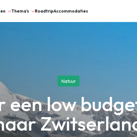
gen
Thema’s
Roadtrip
Accommodaties
Natuur
or een low budge
naar Zwitserlan