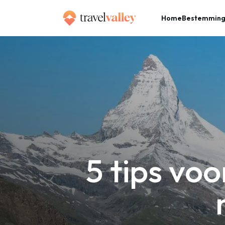
Home
Bestemmin
»
Home
5 tips voor een low budget vakantie naar Zwitserland
5 tips vo