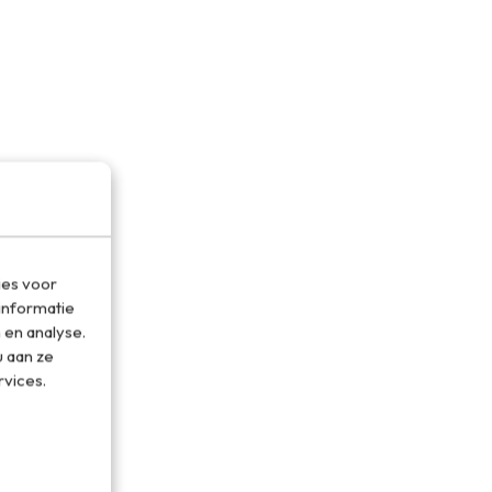
ies voor
informatie
 en analyse.
 aan ze
rvices.